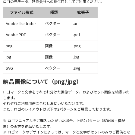
ロゴの元データ、制作会社への提供用としてご利用ください。
ファイル形式
種類
拡張子
Adobe Illustrator
ベクター
.ai
Adobe PDF
ベクター
.pdf
png
画像
.png
jpg
画像
.jpg
SVG
ベクター
.svg
納品画像について（png/jpg）
ロゴマークと文字をそれぞれ分けた画像データ、およびセット画像を納品いた
します。
それぞれご利用用途に合わせお使いいただけます。
また、ロゴのレイアウトは以下の2パターンをご用意しております。
※ ロゴマニュアルをご購入いただいた場合、上記2パターン（縦配置・横配
置）の両方を納品いたします。
※ ロゴマークのデザインによっては、マークと文字がセットのみのご提供とな