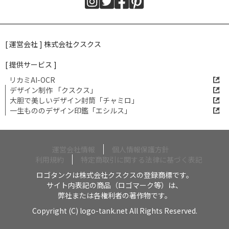
[ 運営会社 ] 株式会社クスクス
[ 提供サービス ]
リカミAI-OCR
デザイン制作 「クスクス」
大胆で美しいデザイン封筒「チャミロ」
一生もののデザイン印鑑「エシルス」
運営会社情報
個人情報保護方針
利用規約
特定商取引に関する法律に基づく表記
ロゴタンクは株式会社クスクスの登録商標です。
サイト内表記の商品（ロゴマーク等）は、
弊社または各権利者の著作物です。
Copyright (C) logo-tank.net All Rights Reserved.