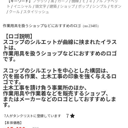
【キーワード】
ブラック
/
黒
/
カーブ
/
曲線
/
Ｅ
/
ｅ
/
アルファベッ
ト
/
イニシャル
/
頭文字
/
建築
/
ショップ
/
ポップ
/
シンプル
/
モダン
/
クール
/
スタイリッシュ
作業用具を扱うショップなどにおすすめのロゴ
（no.23485）
【ロゴ説明】
スコップのシルエットが曲線に挟まれたイラス
トは、
作業用具を扱うショップなどにおすすめのロゴ
です。
スコップのシルエットを中心とした構図は、
穴を掘る作業、土木工事の印象を強く与えるロ
ゴです。
土木工事を請け負う事業所のほか、
作業用具や作業着などを販売するショップ、
またはメーカーなどのロゴとしておすすめしま
す。
7
7
人がタンクリストに登録しています
【本体価格】