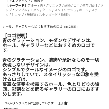
【アルファベット】未設定
【キーワード】
ブルー
/
青
/
クリニック
/
建築
/
ＩＴ
/
教育
/
団体
/
ポ
ップ
/
シンプル
/
モダン
/
クール
/
スタイリッシュ
/
ホール
/
スポー
ツ
/
ショップ
/
無機質
/
スタンダード
/
独創的
ホール、ギャラリーなどにおすすめのロゴ
（no.23633）
【ロゴ説明】
青のグラデーション、モダンなデザインは、
ホール、ギャラリーなどにおすすめのロゴで
す。
青のグラデーション、装飾や余計なものを一切
表現しないデザインは、
シンプルでクールなイメージのロゴです。
あっさりしていて、スタイリッシュな印象を受
けるロゴは、
豪華な演奏を披露するホール、色とりどりの絵
画、彫刻などを飾るギャラリーのロゴにおすす
めします。
13
13
人がタンクリストに登録しています
【本体価格】