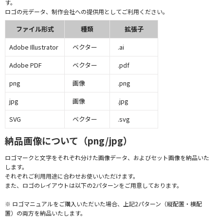
す。
ロゴの元データ、制作会社への提供用としてご利用ください。
ファイル形式
種類
拡張子
Adobe Illustrator
ベクター
.ai
Adobe PDF
ベクター
.pdf
png
画像
.png
jpg
画像
.jpg
SVG
ベクター
.svg
納品画像について（png/jpg）
ロゴマークと文字をそれぞれ分けた画像データ、およびセット画像を納品いた
します。
それぞれご利用用途に合わせお使いいただけます。
また、ロゴのレイアウトは以下の2パターンをご用意しております。
※ ロゴマニュアルをご購入いただいた場合、上記2パターン（縦配置・横配
置）の両方を納品いたします。