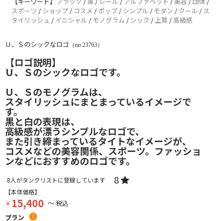
【キーワード】
ブラック
/
黒
/
レール
/
アルファベット
/
美容
/
団体
/
スポーツ
/
ショップ
/
コスメ
/
ポップ
/
シンプル
/
モダン
/
クール
/
ス
タイリッシュ
/
イニシャル
/
モノグラム
/
シック
/
上質
/
高級感
Ｕ、Ｓのシックなロゴ
（no.23763）
【ロゴ説明】
Ｕ、Ｓのシックなロゴです。
Ｕ、Ｓのモノグラムは、
スタイリッシュにまとまっているイメージで
す。
黒と白の表現は、
高級感が漂うシンプルなロゴで、
また引き締まっているタイトなイメージが、
コスメなどの美容関係、スポーツ。ファッショ
ンなどにおすすめのロゴです。
8
8
人がタンクリストに登録しています
【本体価格】
15,400
￥
～ 税込
プラン
?