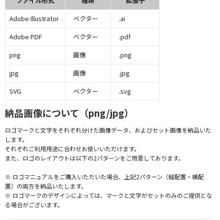
ファイル形式
種類
拡張子
Adobe Illustrator
ベクター
.ai
Adobe PDF
ベクター
.pdf
png
画像
.png
jpg
画像
.jpg
SVG
ベクター
.svg
納品画像について（png/jpg）
ロゴマークと文字をそれぞれ分けた画像データ、およびセット画像を納品いた
します。
それぞれご利用用途に合わせお使いいただけます。
また、ロゴのレイアウトは以下の2パターンをご用意しております。
※ ロゴマニュアルをご購入いただいた場合、上記2パターン（縦配置・横配
置）の両方を納品いたします。
※ ロゴマークのデザインによっては、マークと文字がセットのみのご提供とな
る場合がございます。