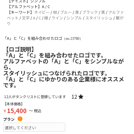
【テイスト】シンプル
【アルファベット】A / C
【キーワード】
ネイビー
/
紺
/
ブルー
/
青
/
ブラック
/
黒
/
アルファ
ベット
/
文字
/
A
/
C
/
線
/
ライン
/
シンプル
/
スタイリッシュ
/
繋が
り
「A」と「C」を組み合わせたロゴ
（no.23780）
【ロゴ説明】
「A」と「C」を組み合わせたロゴです。
アルファベットの「A」と「C」をシンプルなが
ら、
スタイリッシュにつなげられたロゴです。
「A」と「C」にゆかりのある企業様にオススメ
です。
12
12
人がタンクリストに登録しています
【本体価格】
15,400
￥
～ 税込
プラン
?