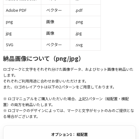
Adobe PDF
ベクター
.pdf
png
画像
.png
jpg
画像
.jpg
SVG
ベクター
.svg
納品画像について（png/jpg）
ロゴマークと文字をそれぞれ分けた画像データ、およびセット画像を納品いた
します。
それぞれご利用用途に合わせお使いいただけます。
また、ロゴのレイアウトは以下の2パターンをご用意しております。
※ ロゴマニュアルをご購入いただいた場合、上記2パターン（縦配置・横配
置）の両方を納品いたします。
※ ロゴマークのデザインによっては、マークと文字がセットのみのご提供とな
る場合がございます。
オプション1： 縦配置