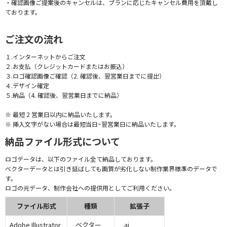
・確認画像ご提案後のキャンセルは、プランに応じたキャンセル費用を頂戴し
ております。
ご注文の流れ
１.インターネットからご注文
２.お支払（クレジットカードまたはお振込）
３.ロゴ確認画像ご確認（2. 確認後、翌営業日までに提出）
４.デザイン確定
５.納品（4. 確認後、翌営業日までに納品）
※ 最短 2 営業日以内に納品いたします。
※ 挿入文字がない場合は最短当日~翌営業日に納品いたします。
納品ファイル形式について
ロゴデータは、以下のファイル全て納品しております。
ベクターデータとは引き延ばしても画質が劣化しない制作業界標準のデータで
す。
ロゴの元データ、制作会社への提供用としてご利用ください。
ファイル形式
種類
拡張子
Adobe Illustrator
ベクター
.ai