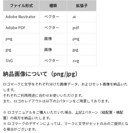
ファイル形式
種類
拡張子
Adobe Illustrator
ベクター
.ai
Adobe PDF
ベクター
.pdf
png
画像
.png
jpg
画像
.jpg
SVG
ベクター
.svg
納品画像について（png/jpg）
ロゴマークと文字をそれぞれ分けた画像データ、およびセット画像を納品いた
します。
それぞれご利用用途に合わせお使いいただけます。
また、ロゴのレイアウトは以下の2パターンをご用意しております。
※ ロゴマニュアルをご購入いただいた場合、上記2パターン（縦配置・横配
置）の両方を納品いたします。
※ ロゴマークのデザインによっては、マークと文字がセットのみのご提供とな
る場合がございます。