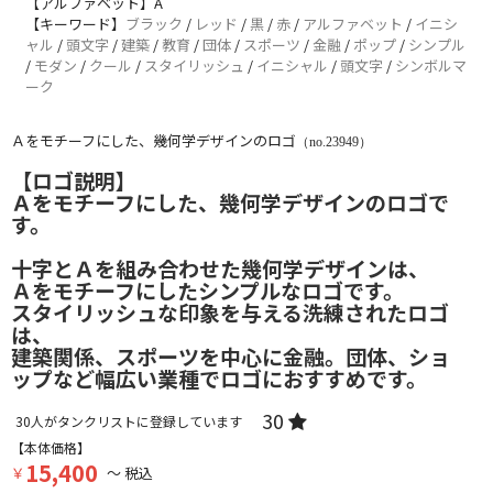
【アルファベット】A
【キーワード】
ブラック
/
レッド
/
黒
/
赤
/
アルファベット
/
イニシ
ャル
/
頭文字
/
建築
/
教育
/
団体
/
スポーツ
/
金融
/
ポップ
/
シンプル
/
モダン
/
クール
/
スタイリッシュ
/
イニシャル
/
頭文字
/
シンボルマ
ーク
Ａをモチーフにした、幾何学デザインのロゴ
（no.23949）
【ロゴ説明】
Ａをモチーフにした、幾何学デザインのロゴで
す。
十字とＡを組み合わせた幾何学デザインは、
Ａをモチーフにしたシンプルなロゴです。
スタイリッシュな印象を与える洗練されたロゴ
は、
建築関係、スポーツを中心に金融。団体、ショ
ップなど幅広い業種でロゴにおすすめです。
30
30
人がタンクリストに登録しています
【本体価格】
15,400
￥
～ 税込