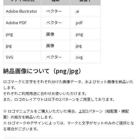
Adobe Illustrator
ベクター
.ai
Adobe PDF
ベクター
.pdf
png
画像
.png
jpg
画像
.jpg
SVG
ベクター
.svg
納品画像について（png/jpg）
ロゴマークと文字をそれぞれ分けた画像データ、およびセット画像を納品いた
します。
それぞれご利用用途に合わせお使いいただけます。
また、ロゴのレイアウトは以下の2パターンをご用意しております。
※ ロゴマニュアルをご購入いただいた場合、上記2パターン（縦配置・横配
置）の両方を納品いたします。
※ ロゴマークのデザインによっては、マークと文字がセットのみのご提供とな
る場合がございます。