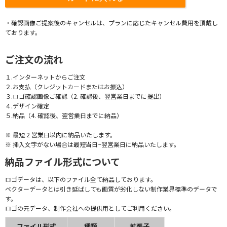
・確認画像ご提案後のキャンセルは、プランに応じたキャンセル費用を頂戴し
ております。
ご注文の流れ
１.インターネットからご注文
２.お支払（クレジットカードまたはお振込）
３.ロゴ確認画像ご確認（2. 確認後、翌営業日までに提出）
４.デザイン確定
５.納品（4. 確認後、翌営業日までに納品）
※ 最短 2 営業日以内に納品いたします。
※ 挿入文字がない場合は最短当日~翌営業日に納品いたします。
納品ファイル形式について
ロゴデータは、以下のファイル全て納品しております。
ベクターデータとは引き延ばしても画質が劣化しない制作業界標準のデータで
す。
ロゴの元データ、制作会社への提供用としてご利用ください。
ファイル形式
種類
拡張子