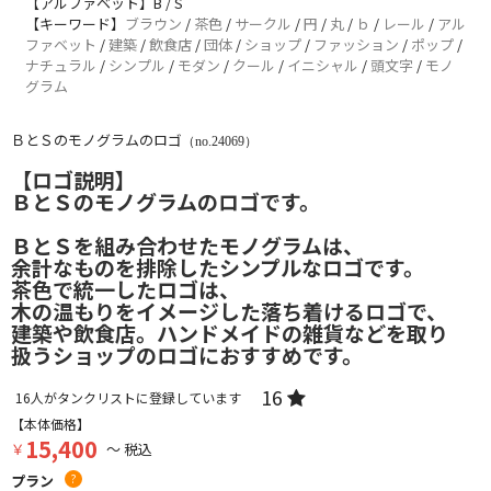
【アルファベット】B / S
【キーワード】
ブラウン
/
茶色
/
サークル
/
円
/
丸
/
ｂ
/
レール
/
アル
ファベット
/
建築
/
飲食店
/
団体
/
ショップ
/
ファッション
/
ポップ
/
ナチュラル
/
シンプル
/
モダン
/
クール
/
イニシャル
/
頭文字
/
モノ
グラム
ＢとＳのモノグラムのロゴ
（no.24069）
【ロゴ説明】
ＢとＳのモノグラムのロゴです。
ＢとＳを組み合わせたモノグラムは、
余計なものを排除したシンプルなロゴです。
茶色で統一したロゴは、
木の温もりをイメージした落ち着けるロゴで、
建築や飲食店。ハンドメイドの雑貨などを取り
扱うショップのロゴにおすすめです。
16
16
人がタンクリストに登録しています
【本体価格】
15,400
￥
～ 税込
プラン
?