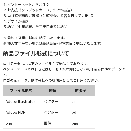
１.インターネットからご注文
２.お支払（クレジットカードまたはお振込）
３.ロゴ確認画像ご確認（2. 確認後、翌営業日までに提出）
４.デザイン確定
５.納品（4. 確認後、翌営業日までに納品）
※ 最短 2 営業日以内に納品いたします。
※ 挿入文字がない場合は最短当日~翌営業日に納品いたします。
納品ファイル形式について
ロゴデータは、以下のファイル全て納品しております。
ベクターデータとは引き延ばしても画質が劣化しない制作業界標準のデータで
す。
ロゴの元データ、制作会社への提供用としてご利用ください。
ファイル形式
種類
拡張子
Adobe Illustrator
ベクター
.ai
Adobe PDF
ベクター
.pdf
png
画像
.png