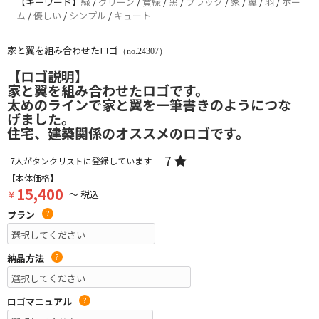
【キーワード】
緑
/
グリーン
/
黄緑
/
黒
/
ブラック
/
家
/
翼
/
羽
/
ホー
ム
/
優しい
/
シンプル
/
キュート
家と翼を組み合わせたロゴ
（no.24307）
【ロゴ説明】
家と翼を組み合わせたロゴです。
太めのラインで家と翼を一筆書きのようにつな
げました。
住宅、建築関係のオススメのロゴです。
7
7
人がタンクリストに登録しています
【本体価格】
15,400
￥
～ 税込
プラン
?
納品方法
?
ロゴマニュアル
?