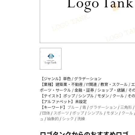
【ジャンル】単色 / グラデーション
【業種】建築業・不動産 / IT関連 / 教育・スクール / エ
ポーツ・サークル / 金融・証券 / ショップ・店舗 / そ
【テイスト】ポップ / シンプル / モダン / クール / そ
【アルファベット】未設定
【キーワード】
ブルー
/
青
/
グラデーション
/
三角形
/
団体
/
スポーツ
/
ポップ
/
シンプル
/
モダン
/
クール
ュ
/
抽象的
/
シック
/
洗練
ロゴタンクからのおすすめロゴ