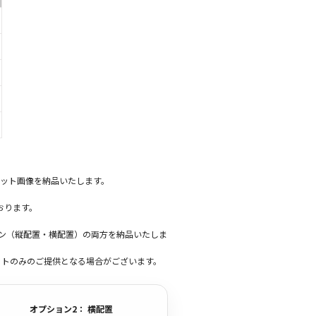
ット画像を納品いたします。
おります。
ーン（縦配置・横配置）の両方を納品いたしま
ットのみのご提供となる場合がございます。
オプション2： 横配置