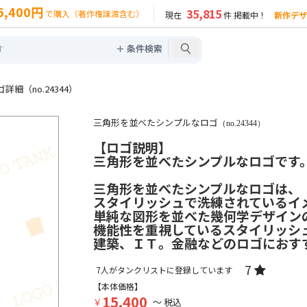
5,400円
35,815
で購入（著作権譲渡含む）
現在
件 掲載中！
新作デザ
＋ 条件検索
細（no.24344）
三角形を並べたシンプルなロゴ
（no.24344）
【ロゴ説明】
三角形を並べたシンプルなロゴです
三角形を並べたシンプルなロゴは、
スタイリッシュで洗練されているイ
単純な図形を並べた幾何学デザイン
機能性を重視しているスタイリッシ
建築、ＩＴ。金融などのロゴにおす
7
7
人がタンクリストに登録しています
【本体価格】
15,400
￥
～ 税込