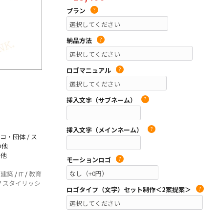
プラン
?
納品方法
?
ロゴマニュアル
?
挿入文字（サブネーム）
?
挿入文字（メインネーム）
?
コ・団体 / ス
の他
の他
モーションロゴ
?
/
建築
/
IT
/
教育
/
スタイリッシ
ロゴタイプ（文字）セット制作＜2案提案＞
?