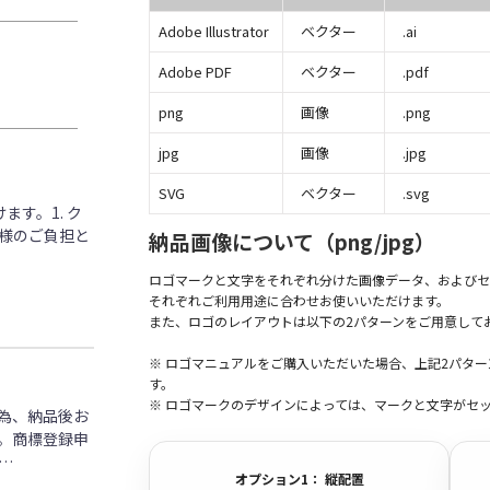
Adobe Illustrator
ベクター
.ai
Adobe PDF
ベクター
.pdf
png
画像
.png
jpg
画像
.jpg
SVG
ベクター
.svg
す。1. ク
客様のご負担と
納品画像について（png/jpg）
ロゴマークと文字をそれぞれ分けた画像データ、およびセ
それぞれご利用用途に合わせお使いいただけます。
また、ロゴのレイアウトは以下の2パターンをご用意して
※ ロゴマニュアルをご購入いただいた場合、上記2パタ
す。
※ ロゴマークのデザインによっては、マークと文字がセ
為、納品後お
。商標登録申
…
オプション1： 縦配置