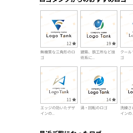
12
19
無機質な三角形のロ
建築、鉄工所など技
クール
ゴ
術系に...
ゴ
11
14
エッジの効いたデザ
渦・回転のロゴ
洗練さ
インの...
インの..