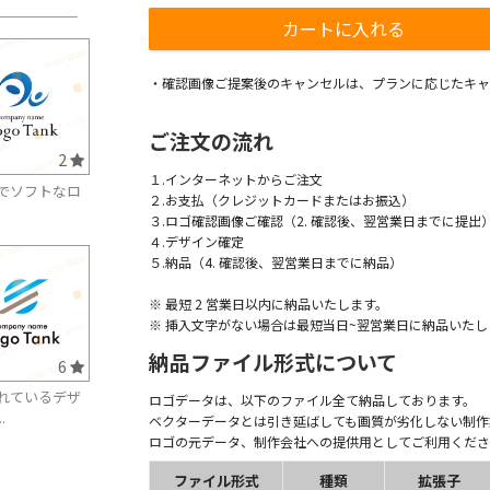
・確認画像ご提案後のキャンセルは、プランに応じたキャ
ご注文の流れ
2
１.インターネットからご注文
でソフトなロ
２.お支払（クレジットカードまたはお振込）
３.ロゴ確認画像ご確認（2. 確認後、翌営業日までに提出
４.デザイン確定
５.納品（4. 確認後、翌営業日までに納品）
※ 最短 2 営業日以内に納品いたします。
※ 挿入文字がない場合は最短当日~翌営業日に納品いたし
納品ファイル形式について
6
れているデザ
ロゴデータは、以下のファイル全て納品しております。
.
ベクターデータとは引き延ばしても画質が劣化しない制作
ロゴの元データ、制作会社への提供用としてご利用くださ
ファイル形式
種類
拡張子