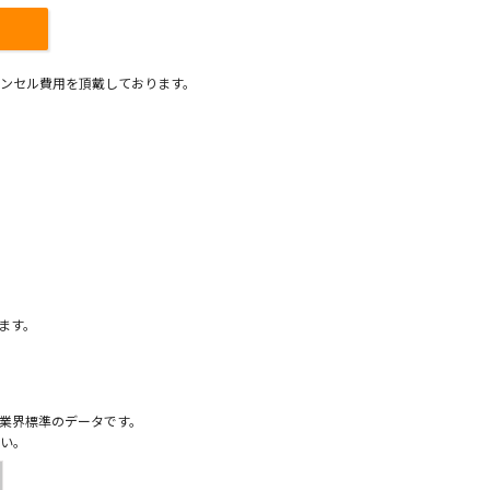
ンセル費用を頂戴しております。
）
ます。
業界標準のデータです。
い。