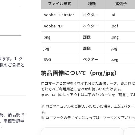
ファイル形式
種類
拡張子
Adobe Illustrator
ベクター
.ai
Adobe PDF
ベクター
.pdf
png
画像
.png
jpg
画像
.jpg
す。1. ク
SVG
ベクター
.svg
客様のご負担と
納品画像について（png/jpg）
ロゴマークと文字をそれぞれ分けた画像データ、およびセ
それぞれご利用用途に合わせお使いいただけます。
また、ロゴのレイアウトは以下の2パターンをご用意して
※ ロゴマニュアルをご購入いただいた場合、上記2パタ
す。
為、納品後お
※ ロゴマークのデザインによっては、マークと文字がセ
。商標登録申
…