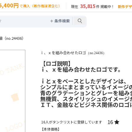
5,400円
35,815
で購入（著作権譲渡含む）
現在
件 掲載中！
新作デザ
＋ 条件検索
no.24436）
ｉ、ｘを組み合わせたロゴ
（no.24436）
【ロゴ説明】
ｉ、ｘを組み合わせたロゴです。
ｉとｘをベースとしたデザインは、
シンプルにまとまっているイメージ
青のグラデーションとグレーを組み
無機質、スタイリッシュのイメージ
ＩＴ、金融などビジネス関係のロゴ
16
16
人がタンクリストに登録しています
【本体価格】