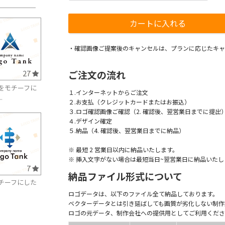
・確認画像ご提案後のキャンセルは、プランに応じたキャ
ご注文の流れ
27
をモチーフに
１.インターネットからご注文
.
２.お支払（クレジットカードまたはお振込）
３.ロゴ確認画像ご確認（2. 確認後、翌営業日までに提出
４.デザイン確定
５.納品（4. 確認後、翌営業日までに納品）
※ 最短 2 営業日以内に納品いたします。
※ 挿入文字がない場合は最短当日~翌営業日に納品いたし
7
納品ファイル形式について
チーフにした
ロゴデータは、以下のファイル全て納品しております。
ベクターデータとは引き延ばしても画質が劣化しない制作
ロゴの元データ、制作会社への提供用としてご利用くださ