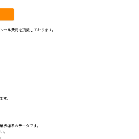
ンセル費用を頂戴しております。
）
ます。
業界標準のデータです。
い。