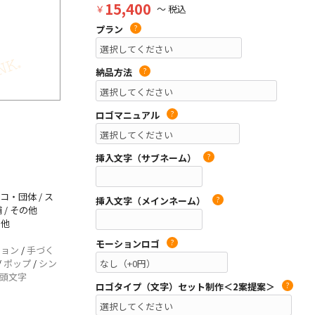
15,400
￥
～ 税込
プラン
?
納品方法
?
ロゴマニュアル
?
挿入文字（サブネーム）
?
コ・団体 / ス
挿入文字（メインネーム）
?
 / その他
の他
モーションロゴ
?
ション
/
手づく
/
ポップ
/
シン
頭文字
ロゴタイプ（文字）セット制作＜2案提案＞
?