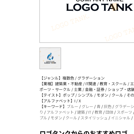
【ジャンル】複数色 / グラデーション
【業種】建築業・不動産 / IT関連 / 教育・スクール / エ
ポーツ・サークル / 士業 / 金融・証券 / ショップ・店舗
【テイスト】ポップ / シンプル / モダン / クール / そ
【アルファベット】I / X
【キーワード】
ブルー
/
グレー
/
青
/
灰色
/
グラデー
り
/
アルファベット
/
建築
/
IT
/
教育
/
団体
/
スポーツ
プル
/
モダン
/
クール
/
スタイリッシュ
/
イニシャル
/
ロゴタンクからのおすすめロゴ