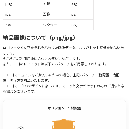
png
画像
.png
jpg
画像
.jpg
SVG
ベクター
.svg
納品画像について（png/jpg）
ロゴマークと文字をそれぞれ分けた画像データ、およびセット画像を納品いた
します。
それぞれご利用用途に合わせお使いいただけます。
また、ロゴのレイアウトは以下の2パターンをご用意しております。
※ ロゴマニュアルをご購入いただいた場合、上記2パターン（縦配置・横配
置）の両方を納品いたします。
※ ロゴマークのデザインによっては、マークと文字がセットのみのご提供とな
る場合がございます。
オプション1： 縦配置