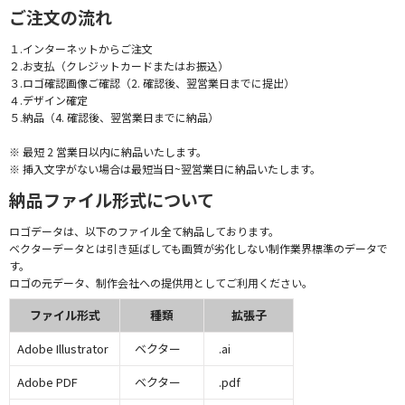
ご注文の流れ
１.インターネットからご注文
２.お支払（クレジットカードまたはお振込）
３.ロゴ確認画像ご確認（2. 確認後、翌営業日までに提出）
４.デザイン確定
５.納品（4. 確認後、翌営業日までに納品）
※ 最短 2 営業日以内に納品いたします。
※ 挿入文字がない場合は最短当日~翌営業日に納品いたします。
納品ファイル形式について
ロゴデータは、以下のファイル全て納品しております。
ベクターデータとは引き延ばしても画質が劣化しない制作業界標準のデータで
す。
ロゴの元データ、制作会社への提供用としてご利用ください。
ファイル形式
種類
拡張子
Adobe Illustrator
ベクター
.ai
Adobe PDF
ベクター
.pdf