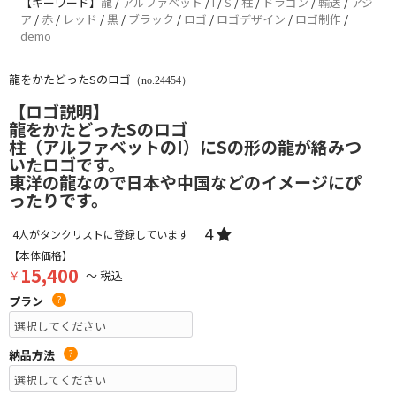
【キーワード】
龍
/
アルファベット
/
I
/
S
/
柱
/
ドラゴン
/
輸送
/
アジ
ア
/
赤
/
レッド
/
黒
/
ブラック
/
ロゴ
/
ロゴデザイン
/
ロゴ制作
/
demo
龍をかたどったSのロゴ
（no.24454）
【ロゴ説明】
龍をかたどったSのロゴ
柱（アルファベットのI）にSの形の龍が絡みつ
いたロゴです。
東洋の龍なので日本や中国などのイメージにぴ
ったりです。
4
4
人がタンクリストに登録しています
【本体価格】
15,400
￥
～ 税込
プラン
?
納品方法
?