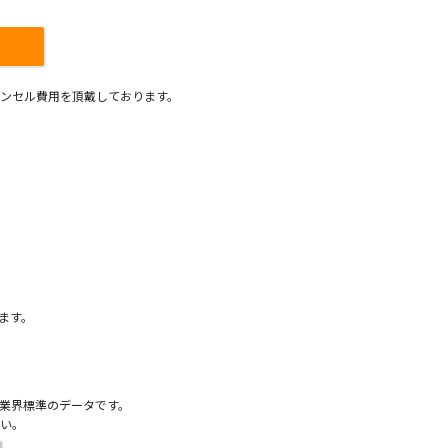
ンセル費用を頂戴しております。
）
ます。
業界標準のデータです。
い。