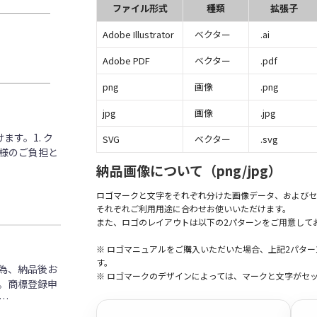
ファイル形式
種類
拡張子
Adobe Illustrator
ベクター
.ai
Adobe PDF
ベクター
.pdf
png
画像
.png
jpg
画像
.jpg
す。1. ク
SVG
ベクター
.svg
客様のご負担と
納品画像について（png/jpg）
ロゴマークと文字をそれぞれ分けた画像データ、およびセ
それぞれご利用用途に合わせお使いいただけます。
また、ロゴのレイアウトは以下の2パターンをご用意して
※ ロゴマニュアルをご購入いただいた場合、上記2パタ
す。
為、納品後お
※ ロゴマークのデザインによっては、マークと文字がセ
。商標登録申
…