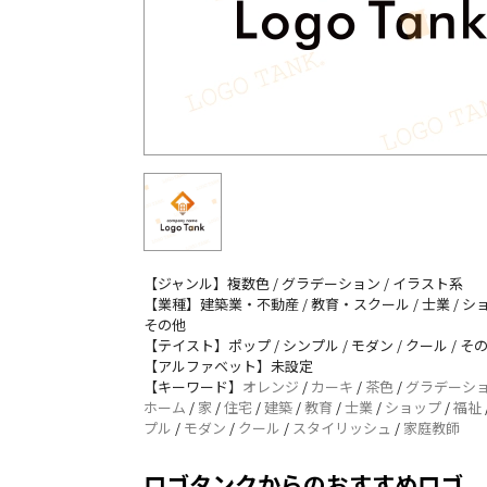
【ジャンル】複数色 / グラデーション / イラスト系
【業種】建築業・不動産 / 教育・スクール / 士業 / シ
その他
【テイスト】ポップ / シンプル / モダン / クール / そ
【アルファベット】未設定
【キーワード】
オレンジ
/
カーキ
/
茶色
/
グラデーシ
ホーム
/
家
/
住宅
/
建築
/
教育
/
士業
/
ショップ
/
福祉
プル
/
モダン
/
クール
/
スタイリッシュ
/
家庭教師
ロゴタンクからのおすすめロゴ