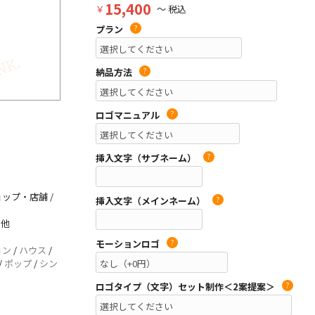
15,400
￥
～ 税込
プラン
?
納品方法
?
ロゴマニュアル
?
挿入文字（サブネーム）
?
ョップ・店舗 /
挿入文字（メインネーム）
?
の他
モーションロゴ
?
ョン
/
ハウス
/
/
ポップ
/
シン
ロゴタイプ（文字）セット制作＜2案提案＞
?