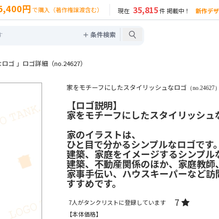
5,400円
35,815
で購入（著作権譲渡含む）
現在
件 掲載中！
新作デザ
＋ 条件検索
 」ロゴ詳細（no.24627）
家をモチーフにしたスタイリッシュなロゴ
（no.24627
【ロゴ説明】
家をモチーフにしたスタイリッシュ
家のイラストは、
ひと目で分かるシンプルなロゴです
建築、家庭をイメージするシンプル
建築、不動産関係のほか、家庭教師
家事手伝い、ハウスキーパーなど訪
すすめです。
7
7
人がタンクリストに登録しています
【本体価格】