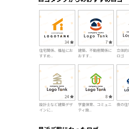
34
7
住宅関係、福祉にお
建築、不動産関係に
立体的
すすめ...
おすす...
ロゴ
24
8
設計士など建築デザ
学童保育、コミュニ
夜の住
インに...
ティ施...