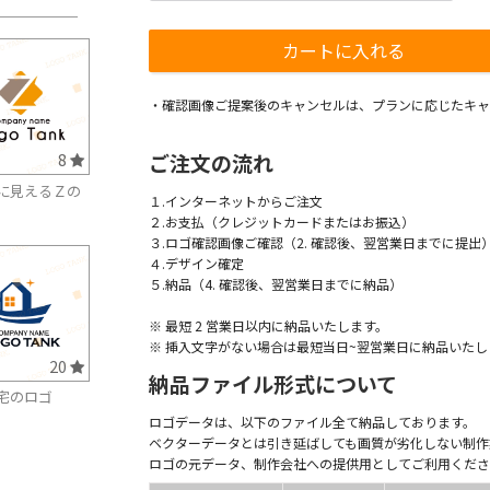
・確認画像ご提案後のキャンセルは、プランに応じたキャ
ご注文の流れ
8
に見えるＺの
１.インターネットからご注文
２.お支払（クレジットカードまたはお振込）
３.ロゴ確認画像ご確認（2. 確認後、翌営業日までに提出
４.デザイン確定
５.納品（4. 確認後、翌営業日までに納品）
※ 最短 2 営業日以内に納品いたします。
※ 挿入文字がない場合は最短当日~翌営業日に納品いたし
20
納品ファイル形式について
宅のロゴ
ロゴデータは、以下のファイル全て納品しております。
ベクターデータとは引き延ばしても画質が劣化しない制作
ロゴの元データ、制作会社への提供用としてご利用くださ