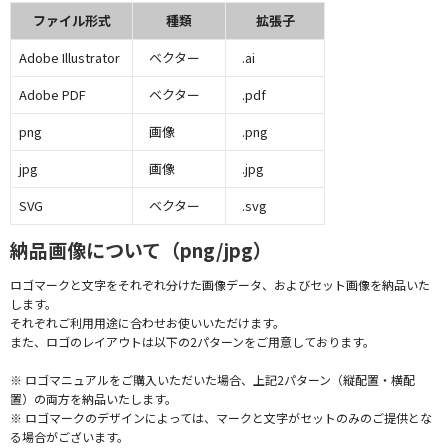
ファイル形式
種類
拡張子
Adobe Illustrator
ベクター
.ai
Adobe PDF
ベクター
.pdf
png
画像
.png
jpg
画像
.jpg
SVG
ベクター
.svg
納品画像について（png/jpg）
ロゴマークと文字をそれぞれ分けた画像データ、およびセット画像を納品いた
します。
それぞれご利用用途に合わせお使いいただけます。
また、ロゴのレイアウトは以下の2パターンをご用意しております。
※ ロゴマニュアルをご購入いただいた場合、上記2パターン（縦配置・横配
置）の両方を納品いたします。
※ ロゴマークのデザインによっては、マークと文字がセットのみのご提供とな
る場合がございます。