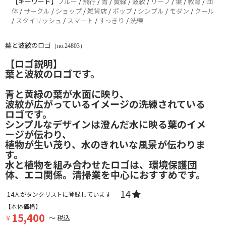
【キーワード】
ブルー
/
飛行
/
青
/
黄緑
/
波紋
/
リーフ
/
葉
/
教育
/
団
体
/
サークル
/
ショップ
/
雑貨店
/
ポップ
/
シンプル
/
モダン
/
クール
/
スタイリッシュ
/
スマート
/
すっきり
/
洗練
葉と波紋のロゴ
（no.24803）
【ロゴ説明】
葉と波紋のロゴです。
青と黄緑の葉が水面に映り、
波紋が広がっているイメージの洗練されている
ロゴです。
シンプルなデザインは澄んだ水に映る葉のイメ
ージが伝わり、
植物が生い茂り、水のきれいな風景が伝わりま
す。
水と植物を組み合わせたロゴは、環境保護団
体、エコ関係。清掃業を中心におすすめです。
14
14
人がタンクリストに登録しています
【本体価格】
15,400
￥
～ 税込