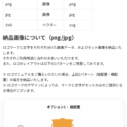
png
画像
.png
jpg
画像
.jpg
SVG
ベクター
.svg
納品画像について（png/jpg）
ロゴマークと文字をそれぞれ分けた画像データ、およびセット画像を納品いた
します。
それぞれご利用用途に合わせお使いいただけます。
また、ロゴのレイアウトは以下の2パターンをご用意しております。
※ ロゴマニュアルをご購入いただいた場合、上記2パターン（縦配置・横配
置）の両方を納品いたします。
※ ロゴマークのデザインによっては、マークと文字がセットのみのご提供とな
る場合がございます。
オプション1： 縦配置