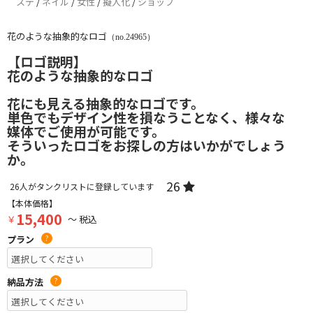
ステ
/
ネイル
/
女性
/
擬人化
/
ショップ
花のような抽象的なロゴ
（no.24965）
【ロゴ説明】
花のような抽象的なロゴ
花にも見える抽象的なロゴです。
単色でもデザイン性を損なうことなく、様々な
媒体でご使用が可能です。
そういったロゴをお探しの方はいかがでしょう
か。
26
26
人がタンクリストに登録しています
【本体価格】
15,400
￥
～ 税込
プラン
?
納品方法
?