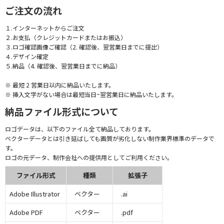
ご注文の流れ
１.インターネットからご注文
２.お支払（クレジットカードまたはお振込）
３.ロゴ確認画像ご確認（2. 確認後、翌営業日までに提出）
４.デザイン確定
５.納品（4. 確認後、翌営業日までに納品）
※ 最短 2 営業日以内に納品いたします。
※ 挿入文字がない場合は最短当日~翌営業日に納品いたします。
納品ファイル形式について
ロゴデータは、以下のファイル全て納品しております。
ベクターデータとは引き延ばしても画質が劣化しない制作業界標準のデータで
す。
ロゴの元データ、制作会社への提供用としてご利用ください。
ファイル形式
種類
拡張子
Adobe Illustrator
ベクター
.ai
Adobe PDF
ベクター
.pdf