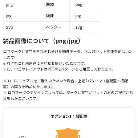
png
画像
.png
jpg
画像
.jpg
SVG
ベクター
.svg
納品画像について（png/jpg）
ロゴマークと文字をそれぞれ分けた画像データ、およびセット画像を納品いた
します。
それぞれご利用用途に合わせお使いいただけます。
また、ロゴのレイアウトは以下の2パターンをご用意しております。
※ ロゴマニュアルをご購入いただいた場合、上記2パターン（縦配置・横配
置）の両方を納品いたします。
※ ロゴマークのデザインによっては、マークと文字がセットのみのご提供とな
る場合がございます。
オプション1： 縦配置