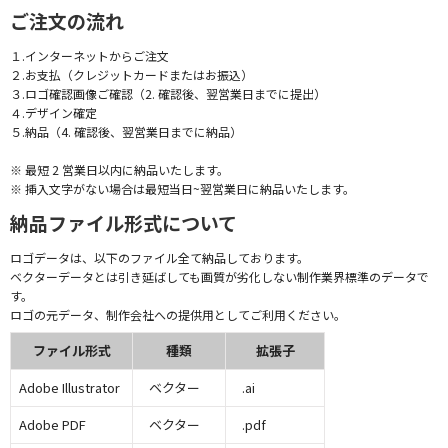
ご注文の流れ
１.インターネットからご注文
２.お支払（クレジットカードまたはお振込）
３.ロゴ確認画像ご確認（2. 確認後、翌営業日までに提出）
４.デザイン確定
５.納品（4. 確認後、翌営業日までに納品）
※ 最短 2 営業日以内に納品いたします。
※ 挿入文字がない場合は最短当日~翌営業日に納品いたします。
納品ファイル形式について
ロゴデータは、以下のファイル全て納品しております。
ベクターデータとは引き延ばしても画質が劣化しない制作業界標準のデータで
す。
ロゴの元データ、制作会社への提供用としてご利用ください。
ファイル形式
種類
拡張子
Adobe Illustrator
ベクター
.ai
Adobe PDF
ベクター
.pdf