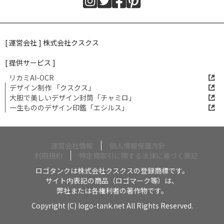
[ 運営会社 ] 株式会社クスクス
[ 提供サービス ]
リカミAI-OCR
デザイン制作 「クスクス」
大胆で美しいデザイン封筒「チャミロ」
一生もののデザイン印鑑「エシルス」
運営会社情報
個人情報保護方針
利用規約
特定商取引に関する法律に基づく表記
ロゴタンクは株式会社クスクスの登録商標です。
サイト内表記の商品（ロゴマーク等）は、
弊社または各権利者の著作物です。
Copyright (C) logo-tank.net All Rights Reserved.