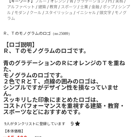
【キーワード】
ブルー
/
オレンジ
/
青
/
グラデーション
/
円
/
実務
/
アルファベット
/
建築
/
教育
/
スポーツ
/
士業
/
金融
/
ポップ
/
シンプ
ル
/
モダン
/
クール
/
スタイリッシュ
/
イニシャル
/
頭文字
/
モノグ
ラム
Ｒ、Ｔのモノグラムのロゴ
（no.25089）
【ロゴ説明】
Ｒ、Ｔのモノグラムのロゴです。
青のグラデーションのＲにオレンジのＴを重ね
た、
モノグラムのロゴです。
２色でＲとＴ、点線の囲みのロゴは、
シンプルですがデザイン性を損なっていませ
ん。
スッキリした印象にまとめたロゴは、
コストパフォーマンスを重視する建築・教育・
スポーツなどにおすすめです。
9
9
人がタンクリストに登録しています
【本体価格】