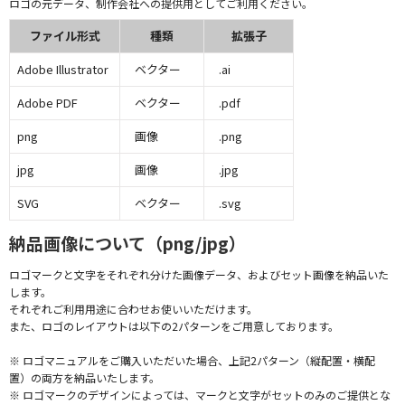
ロゴの元データ、制作会社への提供用としてご利用ください。
ファイル形式
種類
拡張子
Adobe Illustrator
ベクター
.ai
Adobe PDF
ベクター
.pdf
png
画像
.png
jpg
画像
.jpg
SVG
ベクター
.svg
納品画像について（png/jpg）
ロゴマークと文字をそれぞれ分けた画像データ、およびセット画像を納品いた
します。
それぞれご利用用途に合わせお使いいただけます。
また、ロゴのレイアウトは以下の2パターンをご用意しております。
※ ロゴマニュアルをご購入いただいた場合、上記2パターン（縦配置・横配
置）の両方を納品いたします。
※ ロゴマークのデザインによっては、マークと文字がセットのみのご提供とな