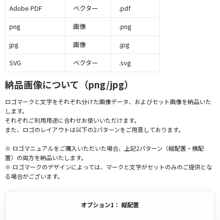
Adobe PDF
ベクター
.pdf
png
画像
.png
jpg
画像
.jpg
SVG
ベクター
.svg
納品画像について（png/jpg）
ロゴマークと文字をそれぞれ分けた画像データ、およびセット画像を納品いた
します。
それぞれご利用用途に合わせお使いいただけます。
また、ロゴのレイアウトは以下の2パターンをご用意しております。
※ ロゴマニュアルをご購入いただいた場合、上記2パターン（縦配置・横配
置）の両方を納品いたします。
※ ロゴマークのデザインによっては、マークと文字がセットのみのご提供とな
る場合がございます。
オプション1： 縦配置