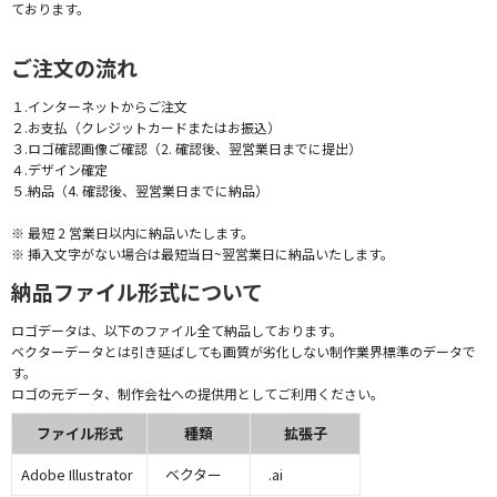
ております。
ご注文の流れ
１.インターネットからご注文
２.お支払（クレジットカードまたはお振込）
３.ロゴ確認画像ご確認（2. 確認後、翌営業日までに提出）
４.デザイン確定
５.納品（4. 確認後、翌営業日までに納品）
※ 最短 2 営業日以内に納品いたします。
※ 挿入文字がない場合は最短当日~翌営業日に納品いたします。
納品ファイル形式について
ロゴデータは、以下のファイル全て納品しております。
ベクターデータとは引き延ばしても画質が劣化しない制作業界標準のデータで
す。
ロゴの元データ、制作会社への提供用としてご利用ください。
ファイル形式
種類
拡張子
Adobe Illustrator
ベクター
.ai