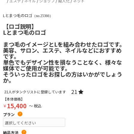
/
エステ
/
ネイル
/
ショップ
/
擬人化
/
ネット
Lとまつ毛のロゴ
（no.25366）
【ロゴ説明】
Lとまつ毛のロゴ
まつ毛のイメージとLを組み合わせたロゴです。
美容、サロン、エステ、ネイルなどにおすすめ
です。
単色でもデザイン性を損なうことなく、様々な
媒体でご使用が可能です。
そういったロゴをお探しの方はいかがでしょう
か。
21
21
人がタンクリストに登録しています
【本体価格】
15,400
￥
～ 税込
プラン
?
納品方法
?