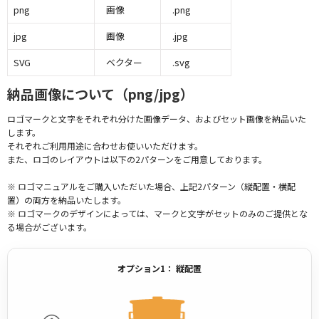
png
画像
.png
jpg
画像
.jpg
SVG
ベクター
.svg
納品画像について（png/jpg）
ロゴマークと文字をそれぞれ分けた画像データ、およびセット画像を納品いた
します。
それぞれご利用用途に合わせお使いいただけます。
また、ロゴのレイアウトは以下の2パターンをご用意しております。
※ ロゴマニュアルをご購入いただいた場合、上記2パターン（縦配置・横配
置）の両方を納品いたします。
※ ロゴマークのデザインによっては、マークと文字がセットのみのご提供とな
る場合がございます。
オプション1： 縦配置