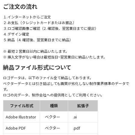
ご注文の流れ
１.インターネットからご注文
２.お支払（クレジットカードまたはお振込）
３.ロゴ確認画像ご確認（2. 確認後、翌営業日までに提出）
４.デザイン確定
５.納品（4. 確認後、翌営業日までに納品）
※ 最短 2 営業日以内に納品いたします。
※ 挿入文字がない場合は最短当日~翌営業日に納品いたします。
納品ファイル形式について
ロゴデータは、以下のファイル全て納品しております。
ベクターデータとは引き延ばしても画質が劣化しない制作業界標準のデータで
す。
ロゴの元データ、制作会社への提供用としてご利用ください。
ファイル形式
種類
拡張子
Adobe Illustrator
ベクター
.ai
Adobe PDF
ベクター
.pdf