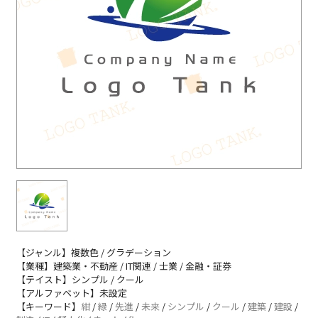
【ジャンル】複数色 / グラデーション
【業種】建築業・不動産 / IT関連 / 士業 / 金融・証券
【テイスト】シンプル / クール
【アルファベット】未設定
【キーワード】
紺
/
緑
/
先進
/
未来
/
シンプル
/
クール
/
建築
/
建設
/