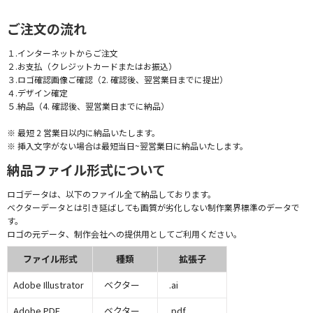
ご注文の流れ
１.インターネットからご注文
２.お支払（クレジットカードまたはお振込）
３.ロゴ確認画像ご確認（2. 確認後、翌営業日までに提出）
４.デザイン確定
５.納品（4. 確認後、翌営業日までに納品）
※ 最短 2 営業日以内に納品いたします。
※ 挿入文字がない場合は最短当日~翌営業日に納品いたします。
納品ファイル形式について
ロゴデータは、以下のファイル全て納品しております。
ベクターデータとは引き延ばしても画質が劣化しない制作業界標準のデータで
す。
ロゴの元データ、制作会社への提供用としてご利用ください。
ファイル形式
種類
拡張子
Adobe Illustrator
ベクター
.ai
Adobe PDF
ベクター
.pdf