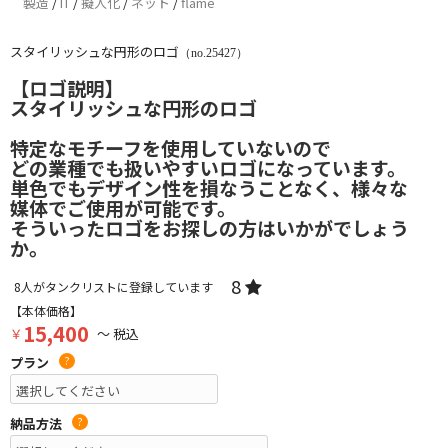
製造
/
IT
/
擬人化
/
ネット
/
flame
スタイリッシュな円形のロゴ
（no.25427）
【ロゴ説明】
スタイリッシュな円形のロゴ
特定なモチーフを使用していないので
どの業種でも扱いやすいロゴになっています。
単色でもデザイン性を損なうことなく、様々な
媒体でご使用が可能です。
そういったロゴをお探しの方はいかがでしょう
か。
8
8
人がタンクリストに登録しています
【本体価格】
15,400
￥
～ 税込
プラン
?
納品方法
?