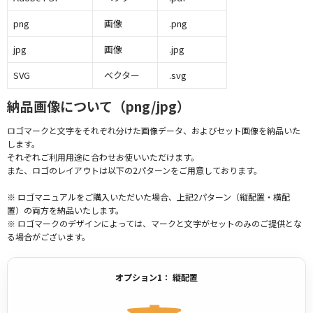
png
画像
.png
jpg
画像
.jpg
SVG
ベクター
.svg
納品画像について（png/jpg）
ロゴマークと文字をそれぞれ分けた画像データ、およびセット画像を納品いた
します。
それぞれご利用用途に合わせお使いいただけます。
また、ロゴのレイアウトは以下の2パターンをご用意しております。
※ ロゴマニュアルをご購入いただいた場合、上記2パターン（縦配置・横配
置）の両方を納品いたします。
※ ロゴマークのデザインによっては、マークと文字がセットのみのご提供とな
る場合がございます。
オプション1： 縦配置