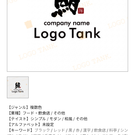
【ジャンル】複数色
【業種】フード・飲食店 / その他
【テイスト】シンプル / モダン / 和風 / その他
【アルファベット】未設定
【キーワード】
ブラック
/
レッド
/
黒
/
赤
/
漢字
/
飲食店
/
料亭
/
シン