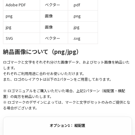
Adobe PDF
ベクター
.pdf
png
画像
.png
jpg
画像
.jpg
SVG
ベクター
.svg
納品画像について（png/jpg）
ロゴマークと文字をそれぞれ分けた画像データ、およびセット画像を納品いた
します。
それぞれご利用用途に合わせお使いいただけます。
また、ロゴのレイアウトは以下の2パターンをご用意しております。
※ ロゴマニュアルをご購入いただいた場合、上記2パターン（縦配置・横配
置）の両方を納品いたします。
※ ロゴマークのデザインによっては、マークと文字がセットのみのご提供とな
る場合がございます。
オプション1： 縦配置