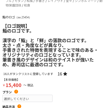
プル
/
モダン
/
和風
/
手書き
/
レイアウト
/
堂々
/
シンボルマーク
/
動
物保護団体
/
和食
鮨のロゴ
（no.25454）
【ロゴ説明】
鮨のロゴです。
漢字の「鮨」と「鮮」の落款のロゴです。
太さ・点・角度などが異なり、
手書きされた特徴を表現することで味のある・
オリジナリティのロゴとなっています。
筆書き風のデザインは和のテイストが強いた
め、寿司店に最適のロゴです。
16
16
人がタンクリストに登録しています
【本体価格】
15,400
￥
～ 税込
プラン
?
納品方法
?