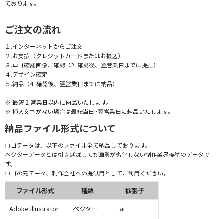
ております。
ご注文の流れ
１.インターネットからご注文
２.お支払（クレジットカードまたはお振込）
３.ロゴ確認画像ご確認（2. 確認後、翌営業日までに提出）
４.デザイン確定
５.納品（4. 確認後、翌営業日までに納品）
※ 最短 2 営業日以内に納品いたします。
※ 挿入文字がない場合は最短当日~翌営業日に納品いたします。
納品ファイル形式について
ロゴデータは、以下のファイル全て納品しております。
ベクターデータとは引き延ばしても画質が劣化しない制作業界標準のデータで
す。
ロゴの元データ、制作会社への提供用としてご利用ください。
ファイル形式
種類
拡張子
Adobe Illustrator
ベクター
.ai