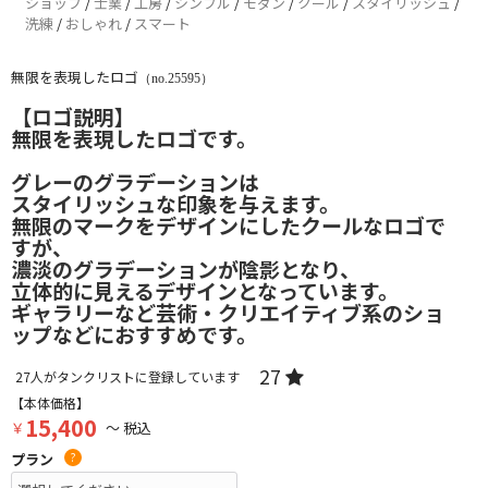
ショップ
/
士業
/
工房
/
シンプル
/
モダン
/
クール
/
スタイリッシュ
/
洗練
/
おしゃれ
/
スマート
無限を表現したロゴ
（no.25595）
【ロゴ説明】
無限を表現したロゴです。
グレーのグラデーションは
スタイリッシュな印象を与えます。
無限のマークをデザインにしたクールなロゴで
すが、
濃淡のグラデーションが陰影となり、
立体的に見えるデザインとなっています。
ギャラリーなど芸術・クリエイティブ系のショ
ップなどにおすすめです。
27
27
人がタンクリストに登録しています
【本体価格】
15,400
￥
～ 税込
プラン
?