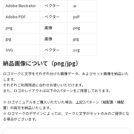
Adobe Illustrator
ベクター
.ai
Adobe PDF
ベクター
.pdf
png
画像
.png
jpg
画像
.jpg
SVG
ベクター
.svg
納品画像について（png/jpg）
ロゴマークと文字をそれぞれ分けた画像データ、およびセット画像を納品いた
します。
それぞれご利用用途に合わせお使いいただけます。
また、ロゴのレイアウトは以下の2パターンをご用意しております。
※ ロゴマニュアルをご購入いただいた場合、上記2パターン（縦配置・横配
置）の両方を納品いたします。
※ ロゴマークのデザインによっては、マークと文字がセットのみのご提供とな
る場合がございます。