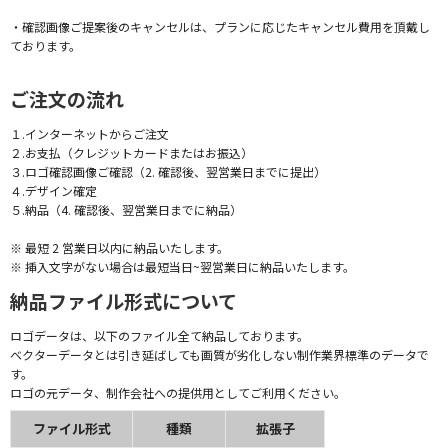
・確認画像ご提案後のキャンセルは、プランに応じたキャンセル費用を頂戴し
ております。
ご注文の流れ
１.インターネットからご注文
２.お支払（クレジットカードまたはお振込）
３.ロゴ確認画像ご確認（2. 確認後、翌営業日までに提出）
４.デザイン確定
５.納品（4. 確認後、翌営業日までに納品）
※ 最短 2 営業日以内に納品いたします。
※ 挿入文字がない場合は最短当日~翌営業日に納品いたします。
納品ファイル形式について
ロゴデータは、以下のファイル全て納品しております。
ベクターデータとは引き延ばしても画質が劣化しない制作業界標準のデータで
す。
ロゴの元データ、制作会社への提供用としてご利用ください。
ファイル形式
種類
拡張子