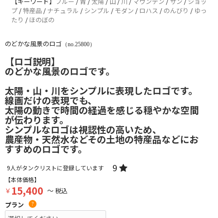
【キーワード】
ブルー
/
青
/
太陽
/
山
/
川
/
マウンテン
/
サン
/
ショッ
プ
/
特産品
/
ナチュラル
/
シンプル
/
モダン
/
ロハス
/
のんびり
/
ゆっ
たり
/
ほのぼの
のどかな風景のロゴ
（no.25800）
【ロゴ説明】
のどかな風景のロゴです。
太陽・山・川をシンプルに表現したロゴです。
線画だけの表現でも、
太陽の動きで時間の経過を感じる穏やかな空間
が伝わります。
シンプルなロゴは視認性の高いため、
農産物・天然水などその土地の特産品などにお
すすめのロゴです。
9
9
人がタンクリストに登録しています
【本体価格】
15,400
￥
～ 税込
プラン
?