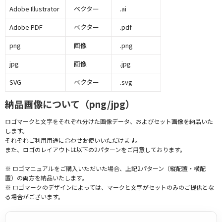
Adobe Illustrator
ベクター
.ai
Adobe PDF
ベクター
.pdf
png
画像
.png
jpg
画像
.jpg
SVG
ベクター
.svg
納品画像について（png/jpg）
ロゴマークと文字をそれぞれ分けた画像データ、およびセット画像を納品いた
します。
それぞれご利用用途に合わせお使いいただけます。
また、ロゴのレイアウトは以下の2パターンをご用意しております。
※ ロゴマニュアルをご購入いただいた場合、上記2パターン（縦配置・横配
置）の両方を納品いたします。
※ ロゴマークのデザインによっては、マークと文字がセットのみのご提供とな
る場合がございます。