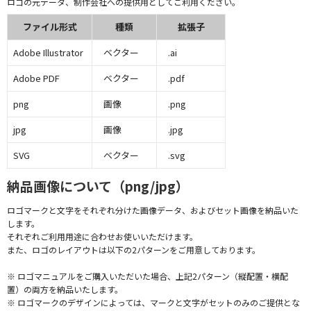
ロゴの元データ、制作会社への提供用としてご利用ください。
ファイル形式
種類
拡張子
Adobe Illustrator
ベクター
.ai
Adobe PDF
ベクター
.pdf
png
画像
.png
jpg
画像
.jpg
SVG
ベクター
.svg
納品画像について（png/jpg）
ロゴマークと文字をそれぞれ分けた画像データ、およびセット画像を納品いた
します。
それぞれご利用用途に合わせお使いいただけます。
また、ロゴのレイアウトは以下の2パターンをご用意しております。
※ ロゴマニュアルをご購入いただいた場合、上記2パターン（縦配置・横配
置）の両方を納品いたします。
※ ロゴマークのデザインによっては、マークと文字がセットのみのご提供とな