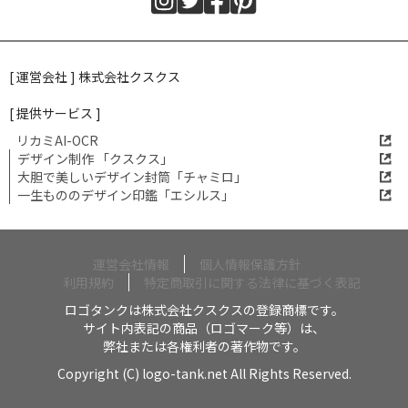
[ 運営会社 ] 株式会社クスクス
[ 提供サービス ]
リカミAI-OCR
デザイン制作 「クスクス」
大胆で美しいデザイン封筒「チャミロ」
一生もののデザイン印鑑「エシルス」
運営会社情報
個人情報保護方針
利用規約
特定商取引に関する法律に基づく表記
ロゴタンクは株式会社クスクスの登録商標です。
サイト内表記の商品（ロゴマーク等）は、
弊社または各権利者の著作物です。
Copyright (C) logo-tank.net All Rights Reserved.