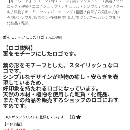
【キーワード】
グリーン
/
緑
/
リーフ
/
葉
/
シンメトリー
/
美容
/
クリ
ニック
/
建築
/
エコ
/
ショップ
/
ナチュラル
/
シンプル
/
モダン
/
クー
ル
/
植物
/
オーガニック
/
ガーデニング
/
園芸
/
自然
/
八角形/8/丸/
円/赤/シンプル/和モダン/多様性/無限大/モダン/クール/シンプル/
/
化粧品
/
雑貨
葉をモチーフにしたロゴ
（no.25809）
【ロゴ説明】
葉をモチーフにしたロゴです。
葉の形をモチーフとした、スタイリッシュなロ
ゴです。
シンプルなデザインが植物の癒し・安らぎを表
現しているため、
好印象を持たれるロゴになっています。
天然の木材・植物を使用した雑貨・化粧品、
またその商品を販売するショップのロゴにおす
すめです。
18
18
人がタンクリストに登録しています
【本体価格】