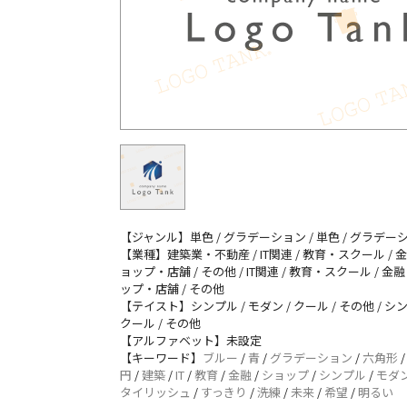
【ジャンル】単色 / グラデーション / 単色 / グラデー
【業種】建築業・不動産 / IT関連 / 教育・スクール / 金
ョップ・店舗 / その他 / IT関連 / 教育・スクール / 金融
ップ・店舗 / その他
【テイスト】シンプル / モダン / クール / その他 / シン
クール / その他
【アルファベット】未設定
【キーワード】
ブルー
/
青
/
グラデーション
/
六角形
円
/
建築
/
IT
/
教育
/
金融
/
ショップ
/
シンプル
/
モダ
タイリッシュ
/
すっきり
/
洗練
/
未来
/
希望
/
明るい