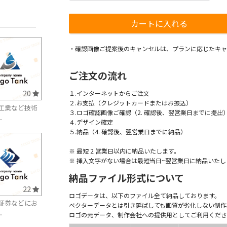
・確認画像ご提案後のキャンセルは、プランに応じたキャ
ご注文の流れ
20
１.インターネットからご注文
２.お支払（クレジットカードまたはお振込）
工業など技術
３.ロゴ確認画像ご確認（2. 確認後、翌営業日までに提出
.
４.デザイン確定
５.納品（4. 確認後、翌営業日までに納品）
※ 最短 2 営業日以内に納品いたします。
※ 挿入文字がない場合は最短当日~翌営業日に納品いたし
納品ファイル形式について
22
ロゴデータは、以下のファイル全て納品しております。
証券などにお
ベクターデータとは引き延ばしても画質が劣化しない制作
.
ロゴの元データ、制作会社への提供用としてご利用くださ