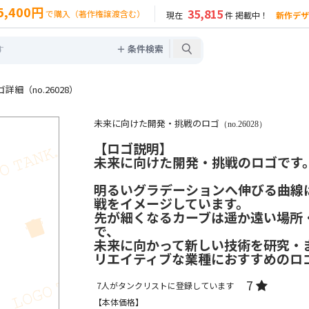
5,400円
35,815
で購入（著作権譲渡含む）
現在
件 掲載中！
新作デザ
＋ 条件検索
細（no.26028）
未来に向けた開発・挑戦のロゴ
（no.26028）
【ロゴ説明】
未来に向けた開発・挑戦のロゴです
明るいグラデーションへ伸びる曲線
戦をイメージしています。
先が細くなるカーブは遥か遠い場所
で、
未来に向かって新しい技術を研究・
リエイティブな業種におすすめのロ
7
7
人がタンクリストに登録しています
【本体価格】