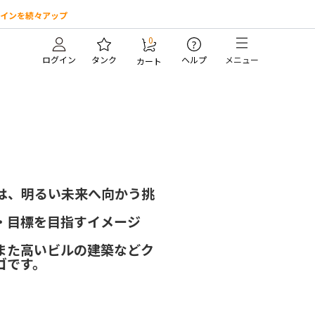
インを続々アップ
0
?
ログイン
タンク
ヘルプ
メニュー
カート
。
は、明るい未来へ向かう挑
・目標を目指すイメージ
また高いビルの建築などク
ゴです。