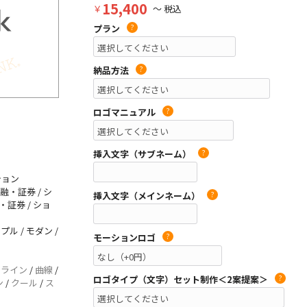
15,400
￥
～ 税込
プラン
?
納品方法
?
ロゴマニュアル
?
挿入文字（サブネーム）
?
ション
融・証券 / シ
挿入文字（メインネーム）
?
・証券 / ショ
プル / モダン /
モーションロゴ
?
/
ライン
/
曲線
/
ロゴタイプ（文字）セット制作＜2案提案＞
?
ン
/
クール
/
ス