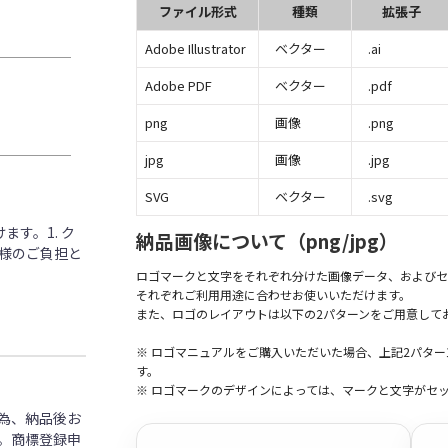
ファイル形式
種類
拡張子
Adobe Illustrator
ベクター
.ai
Adobe PDF
ベクター
.pdf
png
画像
.png
jpg
画像
.jpg
SVG
ベクター
.svg
す。1. ク
納品画像について（png/jpg）
客様のご負担と
ロゴマークと文字をそれぞれ分けた画像データ、およびセ
それぞれご利用用途に合わせお使いいただけます。
また、ロゴのレイアウトは以下の2パターンをご用意して
※ ロゴマニュアルをご購入いただいた場合、上記2パタ
す。
※ ロゴマークのデザインによっては、マークと文字がセ
為、納品後お
。商標登録申