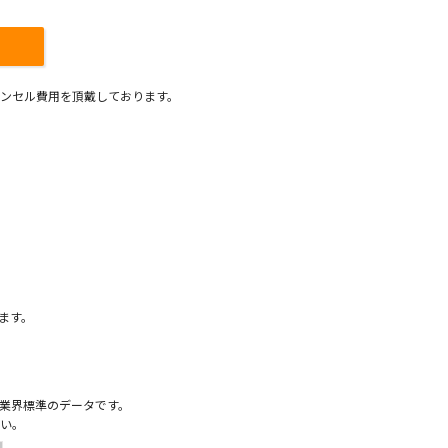
ンセル費用を頂戴しております。
）
ます。
業界標準のデータです。
い。