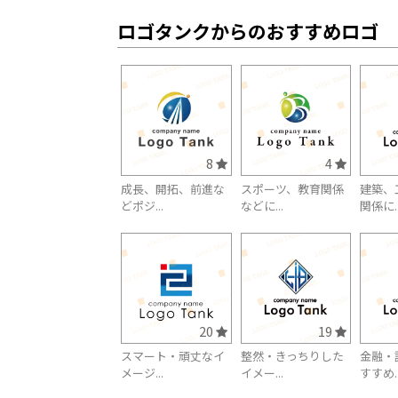
ロゴタンクからのおすすめロゴ
8
4
成長、開拓、前進な
スポーツ、教育関係
建築、
どポジ...
などに...
関係に..
20
19
スマート・頑丈なイ
整然・きっちりした
金融・
メージ...
イメー...
すすめ..