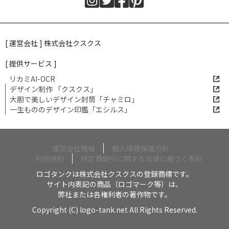
[ 運営会社 ] 株式会社クスクス
[ 提供サービス ]
リカミAI-OCR
デザイン制作 「クスクス」
大胆で美しいデザイン封筒「チャミロ」
一生もののデザイン印鑑「エシルス」
運営会社情報
個人情報保護方針
利用規約
特定商取引に関する法律に基づく表記
ロゴタンクは株式会社クスクスの登録商標です。
サイト内表記の商品（ロゴマーク等）は、
弊社または各権利者の著作物です。
Copyright (C) logo-tank.net All Rights Reserved.