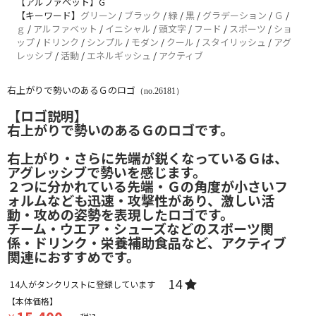
【アルファベット】G
【キーワード】
グリーン
/
ブラック
/
緑
/
黒
/
グラデーション
/
Ｇ
/
ｇ
/
アルファベット
/
イニシャル
/
頭文字
/
フード
/
スポーツ
/
ショ
ップ
/
ドリンク
/
シンプル
/
モダン
/
クール
/
スタイリッシュ
/
アグ
レッシブ
/
活動
/
エネルギッシュ
/
アクティブ
右上がりで勢いのあるＧのロゴ
（no.26181）
【ロゴ説明】
右上がりで勢いのあるＧのロゴです。
右上がり・さらに先端が鋭くなっているＧは、
アグレッシブで勢いを感じます。
２つに分かれている先端・Ｇの角度が小さいフ
ォルムなども迅速・攻撃性があり、激しい活
動・攻めの姿勢を表現したロゴです。
チーム・ウエア・シューズなどのスポーツ関
係・ドリンク・栄養補助食品など、アクティブ
関連におすすめです。
14
14
人がタンクリストに登録しています
【本体価格】