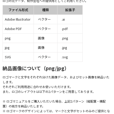
ロゴの元データ、制作会社への提供用としてご利用ください。
ファイル形式
種類
拡張子
Adobe Illustrator
ベクター
.ai
Adobe PDF
ベクター
.pdf
png
画像
.png
jpg
画像
.jpg
SVG
ベクター
.svg
納品画像について（png/jpg）
ロゴマークと文字をそれぞれ分けた画像データ、およびセット画像を納品いた
します。
それぞれご利用用途に合わせお使いいただけます。
また、ロゴのレイアウトは以下の2パターンをご用意しております。
※ ロゴマニュアルをご購入いただいた場合、上記2パターン（縦配置・横配
置）の両方を納品いたします。
※ ロゴマークのデザインによっては、マークと文字がセットのみのご提供とな