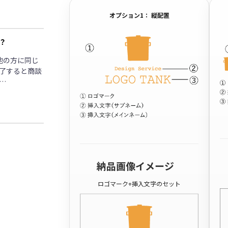
オプション1： 縦配置
？
他の方に同じ
了すると商談
…
納品画像イメージ
ロゴマーク+挿入文字のセット