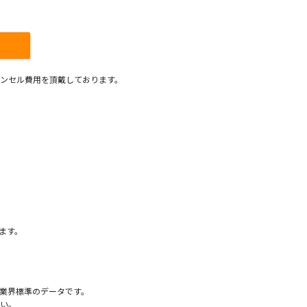
ンセル費用を頂戴しております。
）
ます。
業界標準のデータです。
い。