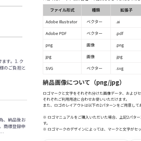
ファイル形式
種類
拡張子
Adobe Illustrator
ベクター
.ai
Adobe PDF
ベクター
.pdf
png
画像
.png
jpg
画像
.jpg
す。1. ク
客様のご負担と
SVG
ベクター
.svg
納品画像について（png/jpg）
ロゴマークと文字をそれぞれ分けた画像データ、およびセ
それぞれご利用用途に合わせお使いいただけます。
また、ロゴのレイアウトは以下の2パターンをご用意して
※ ロゴマニュアルをご購入いただいた場合、上記2パタ
為、納品後お
す。
。商標登録申
※ ロゴマークのデザインによっては、マークと文字がセ
…