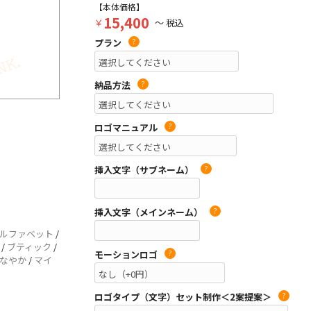
【本体価格】
15,400
￥
～ 税込
プラン
?
納品方法
?
ロゴマニュアル
?
挿入文字（サブネーム）
?
挿入文字（メインネーム）
?
ルファベット
/
/
ブティック
/
モーションロゴ
?
なやか
/
マイ
ロゴタイプ（文字）セット制作＜2案提案＞
?