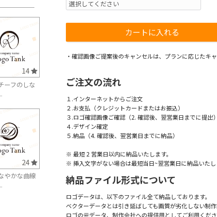
・確認画像ご提案後のキャンセルは、プランに応じたキャ
14
ご注文の流れ
チーフのしな
.
１.インターネットからご注文
２.お支払（クレジットカードまたはお振込）
３.ロゴ確認画像ご確認（2. 確認後、翌営業日までに提出
４.デザイン確定
５.納品（4. 確認後、翌営業日までに納品）
※ 最短 2 営業日以内に納品いたします。
24
※ 挿入文字がない場合は最短当日~翌営業日に納品いたし
なやかな曲線
納品ファイル形式について
.
ロゴデータは、以下のファイル全て納品しております。
ベクターデータとは引き延ばしても画質が劣化しない制作
ロゴの元データ、制作会社への提供用としてご利用くださ