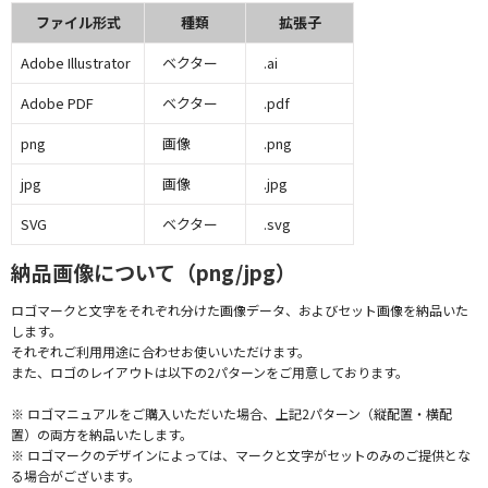
ファイル形式
種類
拡張子
Adobe Illustrator
ベクター
.ai
Adobe PDF
ベクター
.pdf
png
画像
.png
jpg
画像
.jpg
SVG
ベクター
.svg
納品画像について（png/jpg）
ロゴマークと文字をそれぞれ分けた画像データ、およびセット画像を納品いた
します。
それぞれご利用用途に合わせお使いいただけます。
また、ロゴのレイアウトは以下の2パターンをご用意しております。
※ ロゴマニュアルをご購入いただいた場合、上記2パターン（縦配置・横配
置）の両方を納品いたします。
※ ロゴマークのデザインによっては、マークと文字がセットのみのご提供とな
る場合がございます。