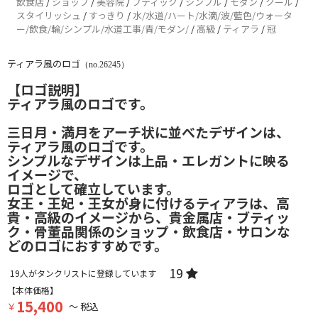
飲食店
/
ショップ
/
美容院
/
ブティック
/
シンプル
/
モダン
/
クール
/
スタイリッシュ
/
すっきり
/
水/水道/ハート/水滴/波/藍色/ウォータ
ー/飲食/輪/シンプル/水道工事/青/モダン/
/
高級
/
ティアラ
/
冠
ティアラ風のロゴ
（no.26245）
【ロゴ説明】
ティアラ風のロゴです。
三日月・満月をアーチ状に並べたデザインは、
ティアラ風のロゴです。
シンプルなデザインは上品・エレガントに映る
イメージで、
ロゴとして確立しています。
女王・王妃・王女が身に付けるティアラは、高
貴・高級のイメージから、貴金属店・ブティッ
ク・骨董品関係のショップ・飲食店・サロンな
どのロゴにおすすめです。
19
19
人がタンクリストに登録しています
【本体価格】
15,400
￥
～ 税込