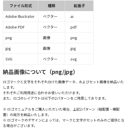
ファイル形式
種類
拡張子
Adobe Illustrator
ベクター
.ai
Adobe PDF
ベクター
.pdf
png
画像
.png
jpg
画像
.jpg
SVG
ベクター
.svg
納品画像について（png/jpg）
ロゴマークと文字をそれぞれ分けた画像データ、およびセット画像を納品いた
します。
それぞれご利用用途に合わせお使いいただけます。
また、ロゴのレイアウトは以下の2パターンをご用意しております。
※ ロゴマニュアルをご購入いただいた場合、上記2パターン（縦配置・横配
置）の両方を納品いたします。
※ ロゴマークのデザインによっては、マークと文字がセットのみのご提供とな
る場合がございます。