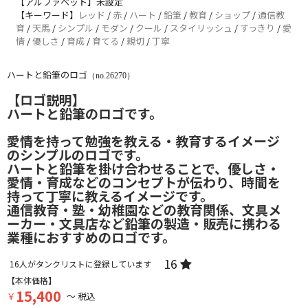
【アルファベット】未設定
【キーワード】
レッド
/
赤
/
ハート
/
鉛筆
/
教育
/
ショップ
/
通信教
育
/
天馬
/
シンプル
/
モダン
/
クール
/
スタイリッシュ
/
すっきり
/
愛
情
/
優しさ
/
育成
/
育てる
/
親切
/
丁寧
ハートと鉛筆のロゴ
（no.26270）
【ロゴ説明】
ハートと鉛筆のロゴです。
愛情を持って勉強を教える・教育するイメージ
のシンプルのロゴです。
ハートと鉛筆を掛け合わせることで、優しさ・
愛情・育成などのコンセプトが伝わり、時間を
持って丁寧に教えるイメージです。
通信教育・塾・幼稚園などの教育関係、文具メ
ーカー・文具店など鉛筆の製造・販売に携わる
業種におすすめのロゴです。
16
16
人がタンクリストに登録しています
【本体価格】
15,400
￥
～ 税込