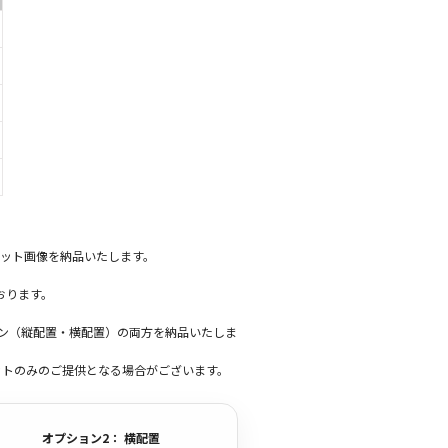
ット画像を納品いたします。
おります。
ーン（縦配置・横配置）の両方を納品いたしま
ットのみのご提供となる場合がございます。
オプション2： 横配置