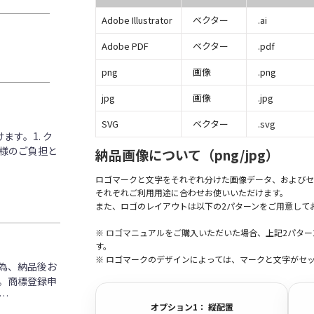
Adobe Illustrator
ベクター
.ai
Adobe PDF
ベクター
.pdf
png
画像
.png
jpg
画像
.jpg
SVG
ベクター
.svg
す。1. ク
客様のご負担と
納品画像について（png/jpg）
ロゴマークと文字をそれぞれ分けた画像データ、およびセ
それぞれご利用用途に合わせお使いいただけます。
また、ロゴのレイアウトは以下の2パターンをご用意して
※ ロゴマニュアルをご購入いただいた場合、上記2パタ
す。
※ ロゴマークのデザインによっては、マークと文字がセ
為、納品後お
。商標登録申
…
オプション1： 縦配置