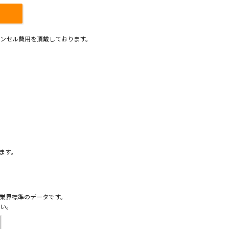
ンセル費用を頂戴しております。
）
ます。
業界標準のデータです。
い。