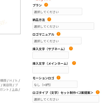
プラン
?
納品方法
?
ロゴマニュアル
?
挿入文字（サブネーム）
?
挿入文字（メインネーム）
?
モーションロゴ
?
/
横顔
/
Ｈ
/
ｈ
/
プ
/
美容院
/
ブ
ガント
/
上品
/
ロゴタイプ（文字）セット制作＜2案提案＞
?