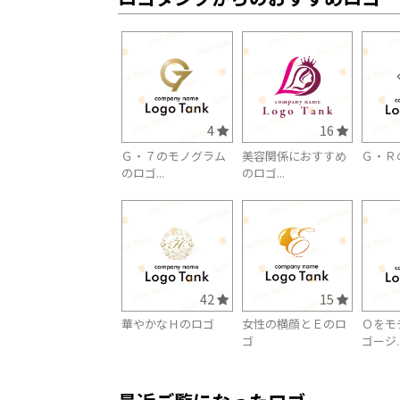
4
16
Ｇ・７のモノグラム
美容関係におすすめ
Ｇ・Ｒ
のロゴ...
のロゴ...
42
15
華やかなＨのロゴ
女性の横顔とＥのロ
Ｏをモ
ゴ
ゴージ..