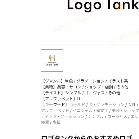
【ジャンル】単色 / グラデーション / イラスト系
【業種】美容・サロン / ショップ・店舗 / その他
【テイスト】シンプル / ゴージャス / その他
【アルファベット】H
【キーワード】
ゴールド
/
金
/
グラデーション
/
女性
アルファベット
/
イニシャル
/
頭文字
/
美容
/
ショッ
ティック
/
ファッション
/
シンプル
/
ゴージャス
/
エレ
優雅
/
高級
ロゴタンクからのおすすめロゴ