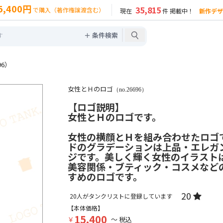
5,400円
35,815
で購入（著作権譲渡含む）
現在
件 掲載中！
新作デザ
＋ 条件検索
96）
女性とＨのロゴ
（no.26696）
【ロゴ説明】
女性とＨのロゴです。
女性の横顔とＨを組み合わせたロゴ
ドのグラデーションは上品・エレガ
ジです。美しく輝く女性のイラスト
美容関係・ブティック・コスメなど
すめのロゴです。
20
20
人がタンクリストに登録しています
【本体価格】
15,400
￥
～ 税込