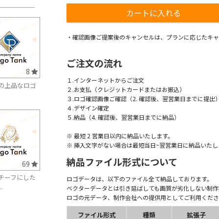
・確認画像ご提案後のキャンセルは、プランに応じたキャ
ご注文の流れ
8
１.インターネットからご注文
の上品なロゴ
２.お支払（クレジットカードまたはお振込）
３.ロゴ確認画像ご確認（2. 確認後、翌営業日までに提出
４.デザイン確定
５.納品（4. 確認後、翌営業日までに納品）
※ 最短 2 営業日以内に納品いたします。
※ 挿入文字がない場合は最短当日~翌営業日に納品いたし
納品ファイル形式について
69
チーフにした
ロゴデータは、以下のファイル全て納品しております。
.
ベクターデータとは引き延ばしても画質が劣化しない制作
ロゴの元データ、制作会社への提供用としてご利用くださ
ファイル形式
種類
拡張子