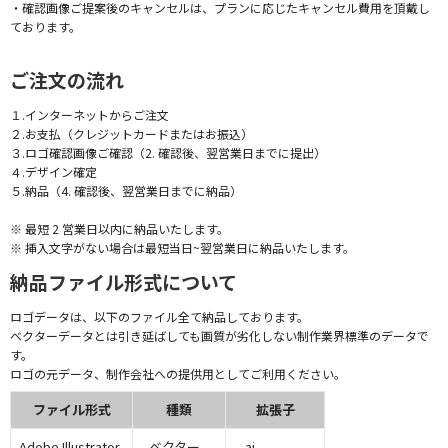
・確認画像ご提案後のキャンセルは、プランに応じたキャンセル費用を頂戴し
ております。
ご注文の流れ
１.インターネットからご注文
２.お支払（クレジットカードまたはお振込）
３.ロゴ確認画像ご確認（2. 確認後、翌営業日までに提出）
４.デザイン確定
５.納品（4. 確認後、翌営業日までに納品）
※ 最短 2 営業日以内に納品いたします。
※ 挿入文字がない場合は最短当日~翌営業日に納品いたします。
納品ファイル形式について
ロゴデータは、以下のファイル全て納品しております。
ベクターデータとは引き延ばしても画質が劣化しない制作業界標準のデータで
す。
ロゴの元データ、制作会社への提供用としてご利用ください。
ファイル形式
種類
拡張子
Adobe Illustrator
ベクター
.ai