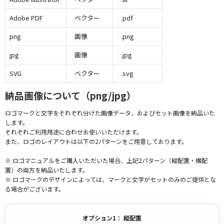
Adobe PDF
ベクター
.pdf
png
画像
.png
jpg
画像
.jpg
SVG
ベクター
.svg
納品画像について（png/jpg）
ロゴマークと文字をそれぞれ分けた画像データ、およびセット画像を納品いた
します。
それぞれご利用用途に合わせお使いいただけます。
また、ロゴのレイアウトは以下の2パターンをご用意しております。
※ ロゴマニュアルをご購入いただいた場合、上記2パターン（縦配置・横配
置）の両方を納品いたします。
※ ロゴマークのデザインによっては、マークと文字がセットのみのご提供とな
る場合がございます。
オプション1： 縦配置