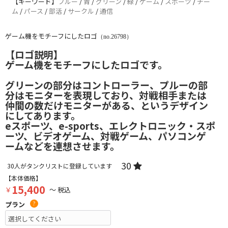
【キーワード】
ブルー
/
青
/
グリーン
/
緑
/
ゲーム
/
スポーツ
/
チー
ム
/
パース
/
部活
/
サークル
/
通信
ゲーム機をモチーフにしたロゴ
（no.26798）
【ロゴ説明】
ゲーム機をモチーフにしたロゴです。
グリーンの部分はコントローラー、プルーの部
分はモニターを表現しており、対戦相手または
仲間の数だけモニターがある、というデザイン
にしてあります。
eスポーツ、e-sports、エレクトロニック・スポ
ーツ、ビデオゲーム、対戦ゲーム、パソコンゲ
ームなどを連想させます。
30
30
人がタンクリストに登録しています
【本体価格】
15,400
￥
～ 税込
プラン
?