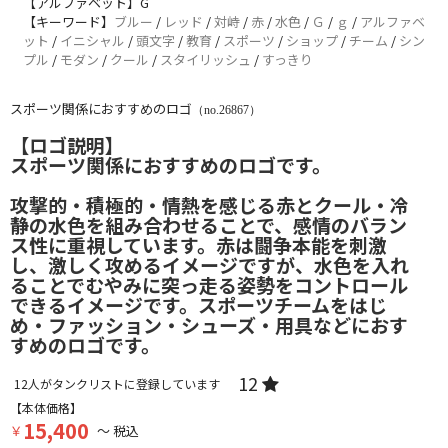
【アルファベット】G
【キーワード】
ブルー
/
レッド
/
対峙
/
赤
/
水色
/
Ｇ
/
ｇ
/
アルファベ
ット
/
イニシャル
/
頭文字
/
教育
/
スポーツ
/
ショップ
/
チーム
/
シン
プル
/
モダン
/
クール
/
スタイリッシュ
/
すっきり
スポーツ関係におすすめのロゴ
（no.26867）
【ロゴ説明】
スポーツ関係におすすめのロゴです。
攻撃的・積極的・情熱を感じる赤とクール・冷
静の水色を組み合わせることで、感情のバラン
ス性に重視しています。赤は闘争本能を刺激
し、激しく攻めるイメージですが、水色を入れ
ることでむやみに突っ走る姿勢をコントロール
できるイメージです。スポーツチームをはじ
め・ファッション・シューズ・用具などにおす
すめのロゴです。
12
12
人がタンクリストに登録しています
【本体価格】
15,400
￥
～ 税込