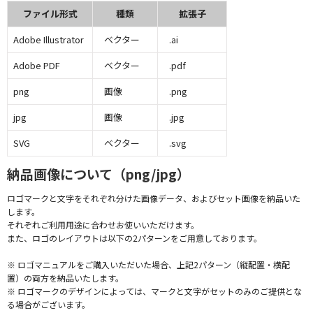
ファイル形式
種類
拡張子
Adobe Illustrator
ベクター
.ai
Adobe PDF
ベクター
.pdf
png
画像
.png
jpg
画像
.jpg
SVG
ベクター
.svg
納品画像について（png/jpg）
ロゴマークと文字をそれぞれ分けた画像データ、およびセット画像を納品いた
します。
それぞれご利用用途に合わせお使いいただけます。
また、ロゴのレイアウトは以下の2パターンをご用意しております。
※ ロゴマニュアルをご購入いただいた場合、上記2パターン（縦配置・横配
置）の両方を納品いたします。
※ ロゴマークのデザインによっては、マークと文字がセットのみのご提供とな
る場合がございます。