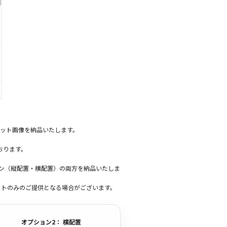
ット画像を納品いたします。
おります。
ーン（縦配置・横配置）の両方を納品いたしま
ットのみのご提供となる場合がございます。
オプション2： 横配置