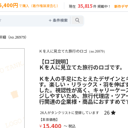
5,400円
35,815
で購入（著作権譲渡含む）
現在
件 掲載中！
新作デザ
＋ 条件検索
（no.26979）
Ｋを人に見立てた旅行のロゴ
（no.26979）
【ロゴ説明】
Ｋを人に見立てた旅行のロゴです。
Ｋを人の手足にたとえたデザインと
す。楽しい・リラックス・羽を伸ば
した。視認性が高く、キャリーケー
ジしやすいため、旅行代理店・ツア
行関連の企業様・商品におすすめで
26
26
人がタンクリストに登録しています
【本体価格】
15,400
￥
～ 税込