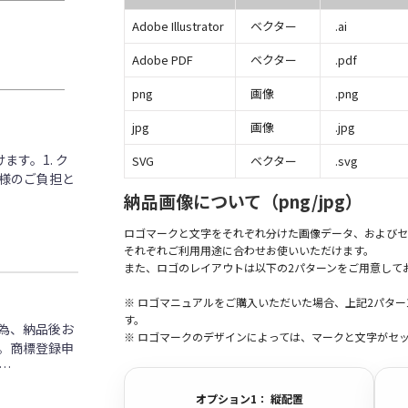
Adobe Illustrator
ベクター
.ai
Adobe PDF
ベクター
.pdf
png
画像
.png
jpg
画像
.jpg
す。1. ク
SVG
ベクター
.svg
客様のご負担と
納品画像について（png/jpg）
ロゴマークと文字をそれぞれ分けた画像データ、およびセ
それぞれご利用用途に合わせお使いいただけます。
また、ロゴのレイアウトは以下の2パターンをご用意して
※ ロゴマニュアルをご購入いただいた場合、上記2パタ
す。
為、納品後お
※ ロゴマークのデザインによっては、マークと文字がセ
。商標登録申
…
オプション1： 縦配置