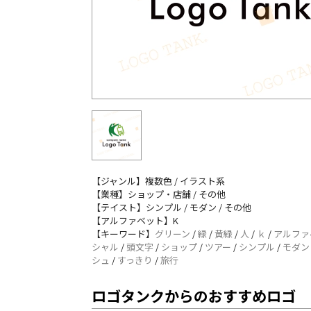
【ジャンル】複数色 / イラスト系
【業種】ショップ・店舗 / その他
【テイスト】シンプル / モダン / その他
【アルファベット】K
【キーワード】
グリーン
/
緑
/
黄緑
/
人
/
ｋ
/
アルファ
シャル
/
頭文字
/
ショップ
/
ツアー
/
シンプル
/
モダン
シュ
/
すっきり
/
旅行
ロゴタンクからのおすすめロゴ