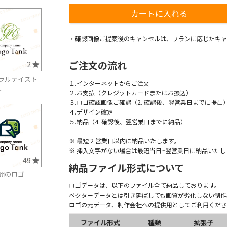
・確認画像ご提案後のキャンセルは、プランに応じたキャ
ご注文の流れ
2
ラルテイスト
１.インターネットからご注文
.
２.お支払（クレジットカードまたはお振込）
３.ロゴ確認画像ご確認（2. 確認後、翌営業日までに提出
４.デザイン確定
５.納品（4. 確認後、翌営業日までに納品）
※ 最短 2 営業日以内に納品いたします。
※ 挿入文字がない場合は最短当日~翌営業日に納品いたし
49
納品ファイル形式について
棚のロゴ
ロゴデータは、以下のファイル全て納品しております。
ベクターデータとは引き延ばしても画質が劣化しない制作
ロゴの元データ、制作会社への提供用としてご利用くださ
ファイル形式
種類
拡張子