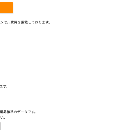
ンセル費用を頂戴しております。
）
ます。
業界標準のデータです。
い。