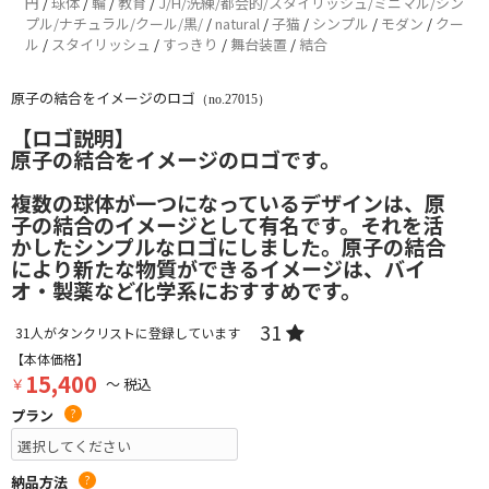
円
/
球体
/
輪
/
教育
/
J/H/洗練/都会的/スタイリッシュ/ミニマル/シン
プル/ナチュラル/クール/黒/
/
natural
/
子猫
/
シンプル
/
モダン
/
クー
ル
/
スタイリッシュ
/
すっきり
/
舞台装置
/
結合
原子の結合をイメージのロゴ
（no.27015）
【ロゴ説明】
原子の結合をイメージのロゴです。
複数の球体が一つになっているデザインは、原
子の結合のイメージとして有名です。それを活
かしたシンプルなロゴにしました。原子の結合
により新たな物質ができるイメージは、バイ
オ・製薬など化学系におすすめです。
31
31
人がタンクリストに登録しています
【本体価格】
15,400
￥
～ 税込
プラン
?
納品方法
?