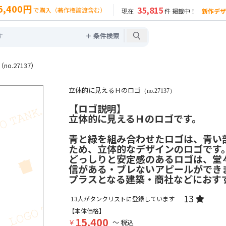
5,400円
35,815
で購入（著作権譲渡含む）
現在
件 掲載中！
新作デザ
＋ 条件検索
.27137）
立体的に見えるＨのロゴ
（no.27137）
【ロゴ説明】
立体的に見えるＨのロゴです。
青と緑を組み合わせたロゴは、青い
ため、立体的なデザインのロゴです
どっしりと安定感のあるロゴは、堂
信がある・ブレないアピールができ
プラスとなる建築・商社などにおす
13
13
人がタンクリストに登録しています
【本体価格】
15,400
￥
～ 税込