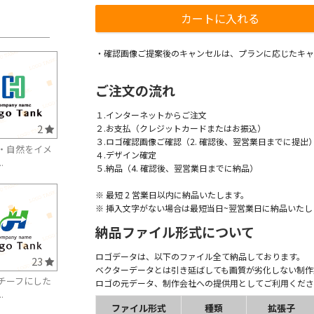
・確認画像ご提案後のキャンセルは、プランに応じたキャ
ご注文の流れ
１.インターネットからご注文
2
２.お支払（クレジットカードまたはお振込）
３.ロゴ確認画像ご確認（2. 確認後、翌営業日までに提出
・自然をイメ
４.デザイン確定
.
５.納品（4. 確認後、翌営業日までに納品）
※ 最短 2 営業日以内に納品いたします。
※ 挿入文字がない場合は最短当日~翌営業日に納品いたし
納品ファイル形式について
ロゴデータは、以下のファイル全て納品しております。
23
ベクターデータとは引き延ばしても画質が劣化しない制作
チーフにした
ロゴの元データ、制作会社への提供用としてご利用くださ
.
ファイル形式
種類
拡張子