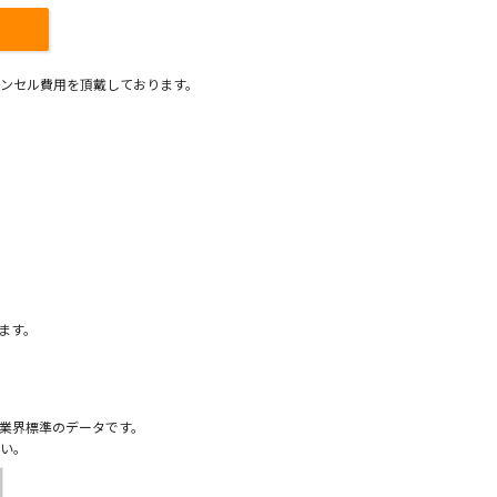
ンセル費用を頂戴しております。
）
ます。
業界標準のデータです。
い。