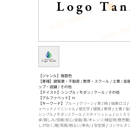
【ジャンル】複数色
【業種】建築業・不動産 / 教育・スクール / 士業 / 金融
ップ・店舗 / その他
【テイスト】シンプル / モダン / クール / その他
【アルファベット】H
【キーワード】
ブルー
/
グリーン
/
青
/
緑
/
抽象ロゴ
/
ァベット
/
イニシャル
/
頭文字
/
建築
/
教育
/
士業
/
金
シンプル
/
モダン
/
クール
/
スタイリッシュ
/
ふくろう
卓/親しみ/信頼/安心/金融/青/オレンジ/縁起物/商売繁
しが効く/眼/笑顔/明るい/幸先/
/
安定感
/
コンサルタ