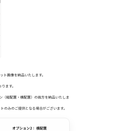
ット画像を納品いたします。
おります。
ーン（縦配置・横配置）の両方を納品いたしま
ットのみのご提供となる場合がございます。
オプション2： 横配置