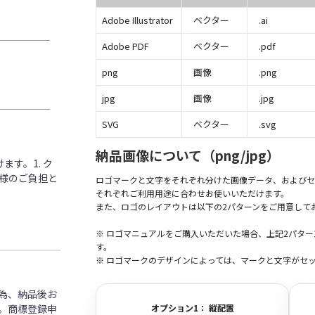
Adobe Illustrator
ベクター
.ai
Adobe PDF
ベクター
.pdf
png
画像
.png
jpg
画像
.jpg
SVG
ベクター
.svg
納品画像について（png/jpg）
す。1. ク
客様のご負担と
ロゴマークと文字をそれぞれ分けた画像データ、およびセ
それぞれご利用用途に合わせお使いいただけます。
また、ロゴのレイアウトは以下の2パターンをご用意して
※ ロゴマニュアルをご購入いただいた場合、上記2パタ
す。
※ ロゴマークのデザインによっては、マークと文字がセ
為、納品後お
。商標登録申
オプション1： 縦配置