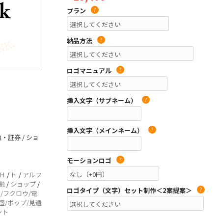
プラン
?
納品方法
?
ロゴマニュアル
?
挿入文字（サブネーム）
?
挿入文字（メインネーム）
?
・証券 / ショ
モーションロゴ
?
Ｈ
/
ｈ
/
アルフ
融
/
ショップ
/
ロゴタイプ（文字）セット制作＜2案提案＞
?
/フクロウ/電
盛/ポップ/見通
ント