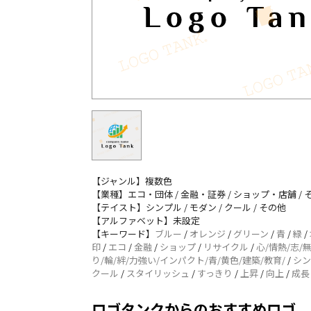
【ジャンル】複数色
【業種】エコ・団体 / 金融・証券 / ショップ・店舗 / 
【テイスト】シンプル / モダン / クール / その他
【アルファベット】未設定
【キーワード】
ブルー
/
オレンジ
/
グリーン
/
青
/
緑
/
印
/
エコ
/
金融
/
ショップ
/
リサイクル
/
心/情熱/志/
り/輪/絆/力強い/インパクト/青/黄色/建築/教育/
/
シン
クール
/
スタイリッシュ
/
すっきり
/
上昇
/
向上
/
成長
ロゴタンクからのおすすめロゴ