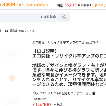
5,400円
35,815
で購入（著作権譲渡含む）
現在
件 掲載中！
新作デザ
＋ 条件検索
ロゴ詳細（no.27347）
エコ関係・リサイクル率アップのロゴ
（no.27347）
【ロゴ説明】
エコ関係・リサイクル率アップのロ
地球のデザインと棒グラフ・右上が
です。徐々に伸びる棒グラフに勢い
急激な成長がイメージできます。地
ンを入れることで、リサイクル率な
ージできるため、環境保護団体など
21
21
人がタンクリストに登録しています
【本体価格】
15,400
￥
～ 税込