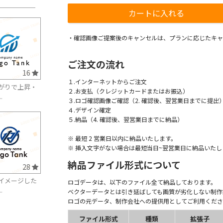
・確認画像ご提案後のキャンセルは、プランに応じたキャ
ご注文の流れ
16
１.インターネットからご注文
がりで上昇・
２.お支払（クレジットカードまたはお振込）
.
３.ロゴ確認画像ご確認（2. 確認後、翌営業日までに提出
４.デザイン確定
５.納品（4. 確認後、翌営業日までに納品）
※ 最短 2 営業日以内に納品いたします。
※ 挿入文字がない場合は最短当日~翌営業日に納品いたし
納品ファイル形式について
28
イメージした
ロゴデータは、以下のファイル全て納品しております。
.
ベクターデータとは引き延ばしても画質が劣化しない制作
ロゴの元データ、制作会社への提供用としてご利用くださ
ファイル形式
種類
拡張子