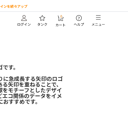
インを続々アップ
0
?
ログイン
タンク
ヘルプ
メニュー
カート
ゴです。
りに急成長する矢印のロゴ
ある矢印を重ねることで、
球をモチーフとしたデザイ
どエコ関係のデータをイメ
におすすめです。