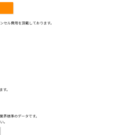
ンセル費用を頂戴しております。
）
ます。
業界標準のデータです。
い。