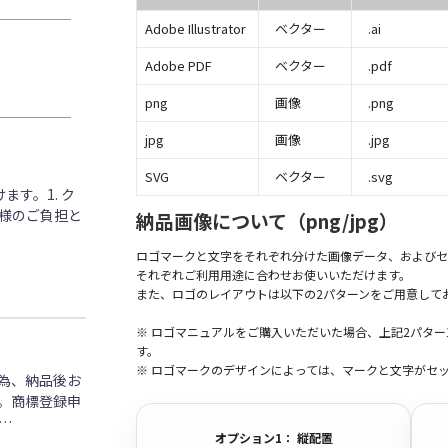
Adobe Illustrator
ベクター
.ai
Adobe PDF
ベクター
.pdf
png
画像
.png
jpg
画像
.jpg
SVG
ベクター
.svg
す。1. ク
客様のご負担と
納品画像について（png/jpg）
ロゴマークと文字をそれぞれ分けた画像データ、およびセ
それぞれご利用用途に合わせお使いいただけます。
また、ロゴのレイアウトは以下の2パターンをご用意して
※ ロゴマニュアルをご購入いただいた場合、上記2パタ
す。
※ ロゴマークのデザインによっては、マークと文字がセ
為、納品後お
。商標登録申
…
オプション1： 縦配置