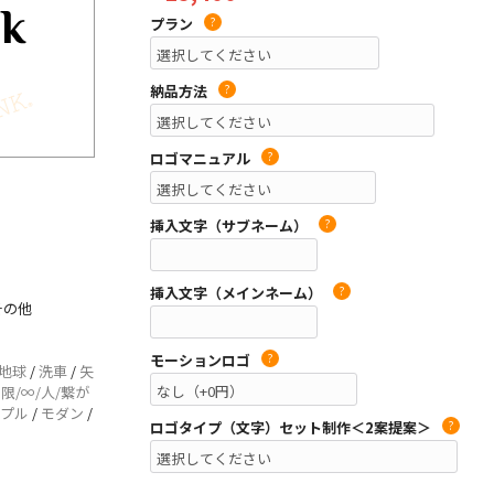
プラン
?
納品方法
?
ロゴマニュアル
?
挿入文字（サブネーム）
?
挿入文字（メインネーム）
?
その他
モーションロゴ
?
地球
/
洗車
/
矢
無限/∞/人/繋が
プル
/
モダン
/
ロゴタイプ（文字）セット制作＜2案提案＞
?