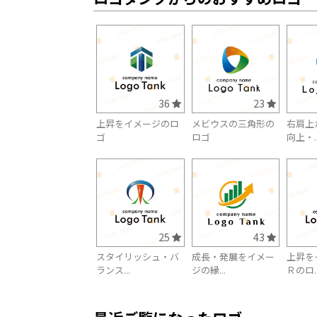
36
23
上昇をイメージのロ
メビウスの三角形の
右肩上
ゴ
ロゴ
向上・..
25
43
スタイリッシュ・バ
成長・発展をイメー
上昇を
ランス...
ジの縁...
Ｒのロ..