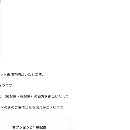
ット画像を納品いたします。
おります。
ーン（縦配置・横配置）の両方を納品いたしま
ットのみのご提供となる場合がございます。
オプション2： 横配置