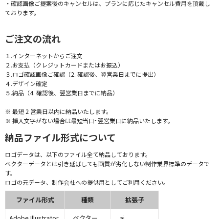
・確認画像ご提案後のキャンセルは、プランに応じたキャンセル費用を頂戴し
ております。
ご注文の流れ
１.インターネットからご注文
２.お支払（クレジットカードまたはお振込）
３.ロゴ確認画像ご確認（2. 確認後、翌営業日までに提出）
４.デザイン確定
５.納品（4. 確認後、翌営業日までに納品）
※ 最短 2 営業日以内に納品いたします。
※ 挿入文字がない場合は最短当日~翌営業日に納品いたします。
納品ファイル形式について
ロゴデータは、以下のファイル全て納品しております。
ベクターデータとは引き延ばしても画質が劣化しない制作業界標準のデータで
す。
ロゴの元データ、制作会社への提供用としてご利用ください。
ファイル形式
種類
拡張子
Adobe Illustrator
ベクター
.ai