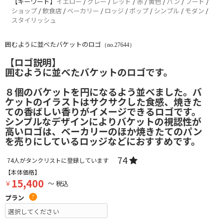
【キーワード】
イエロー
/
グレー
/
レッド
/
赤
/
黄色
/
パン
/
フード
/
ショップ
/
飲食店
/
ベーカリー
/
ロッジ
/
ポップ
/
シンプル
/
モダン
/
スタイリッシュ
囲むように並べたバケットのロゴ
（no.27644）
【ロゴ説明】
囲むように並べたバケットのロゴです。
８個のバケットを円になるよう並べました。バ
ケットのイラストはサクサクした食感、焼きた
ての香ばしい香りがイメージできるロゴです。
シンプルなデザインによりバケットの視認性が
高いロゴは、ベーカリーのほか焼きたてのパン
を売りにしているロッジなどにおすすめです。
74
74
人がタンクリストに登録しています
【本体価格】
15,400
￥
～ 税込
プラン
?