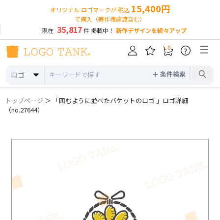
15,400円
オリジナル ロゴマークが 税込
で購入（著作権譲渡含む）
35,817
現在
件 掲載中！
新作デザインを続々アップ
0
?
＋ 条件検索
ロゴ
トップページ
＞ 「囲むように並べたバケットのロゴ 」ロゴ詳細
（no.27644）