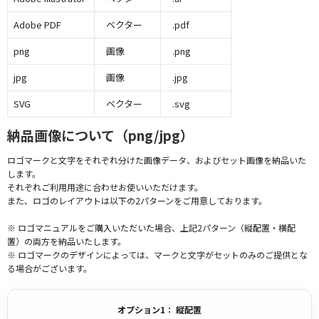
Adobe PDF
ベクター
.pdf
png
画像
.png
jpg
画像
.jpg
SVG
ベクター
.svg
納品画像について（png/jpg）
ロゴマークと文字をそれぞれ分けた画像データ、およびセット画像を納品いた
します。
それぞれご利用用途に合わせお使いいただけます。
また、ロゴのレイアウトは以下の2パターンをご用意しております。
※ ロゴマニュアルをご購入いただいた場合、上記2パターン（縦配置・横配
置）の両方を納品いたします。
※ ロゴマークのデザインによっては、マークと文字がセットのみのご提供とな
る場合がございます。
オプション1： 縦配置