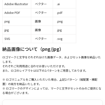
Adobe Illustrator
ベクター
.ai
Adobe PDF
ベクター
.pdf
png
画像
.png
jpg
画像
.jpg
SVG
ベクター
.svg
納品画像について（png/jpg）
ロゴマークと文字をそれぞれ分けた画像データ、およびセット画像を納品いた
します。
それぞれご利用用途に合わせお使いいただけます。
また、ロゴのレイアウトは以下の2パターンをご用意しております。
※ ロゴマニュアルをご購入いただいた場合、上記2パターン（縦配置・横配
置）の両方を納品いたします。
※ ロゴマークのデザインによっては、マークと文字がセットのみのご提供とな
る場合がございます。