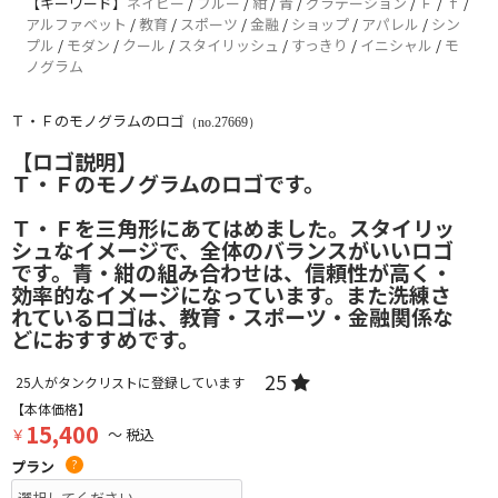
【キーワード】
ネイビー
/
ブルー
/
紺
/
青
/
グラデーション
/
Ｆ
/
ｆ
/
アルファベット
/
教育
/
スポーツ
/
金融
/
ショップ
/
アパレル
/
シン
プル
/
モダン
/
クール
/
スタイリッシュ
/
すっきり
/
イニシャル
/
モ
ノグラム
Ｔ・Ｆのモノグラムのロゴ
（no.27669）
【ロゴ説明】
Ｔ・Ｆのモノグラムのロゴです。
Ｔ・Ｆを三角形にあてはめました。スタイリッ
シュなイメージで、全体のバランスがいいロゴ
です。青・紺の組み合わせは、信頼性が高く・
効率的なイメージになっています。また洗練さ
れているロゴは、教育・スポーツ・金融関係な
どにおすすめです。
25
25
人がタンクリストに登録しています
【本体価格】
15,400
￥
～ 税込
プラン
?