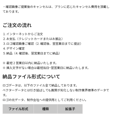
・確認画像ご提案後のキャンセルは、プランに応じたキャンセル費用を頂戴し
ております。
ご注文の流れ
１.インターネットからご注文
２.お支払（クレジットカードまたはお振込）
３.ロゴ確認画像ご確認（2. 確認後、翌営業日までに提出）
４.デザイン確定
５.納品（4. 確認後、翌営業日までに納品）
※ 最短 2 営業日以内に納品いたします。
※ 挿入文字がない場合は最短当日~翌営業日に納品いたします。
納品ファイル形式について
ロゴデータは、以下のファイル全て納品しております。
ベクターデータとは引き延ばしても画質が劣化しない制作業界標準のデータで
す。
ロゴの元データ、制作会社への提供用としてご利用ください。
ファイル形式
種類
拡張子