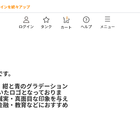
インを続々アップ
0
?
ログイン
タンク
ヘルプ
メニュー
カート
です。
。紺と青のグラデーション
いたロゴとなっておりま
誠実・真面目な印象を与え
金融・教育などにおすすめ