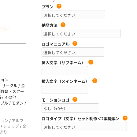
プラン
?
納品方法
?
ロゴマニュアル
?
挿入文字（サブネーム）
?
ション
挿入文字（メインネーム）
?
サークル / 金
/ 教育・スクー
 / その他
モーションロゴ
?
プル / モダン /
ロゴタイプ（文字）セット制作＜2案提案＞
?
ション
/
アルフ
/
ショップ
/
金
きり