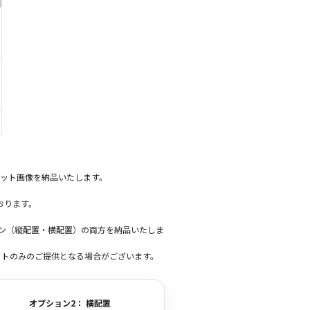
ット画像を納品いたします。
おります。
ーン（縦配置・横配置）の両方を納品いたしま
ットのみのご提供となる場合がございます。
オプション2： 横配置