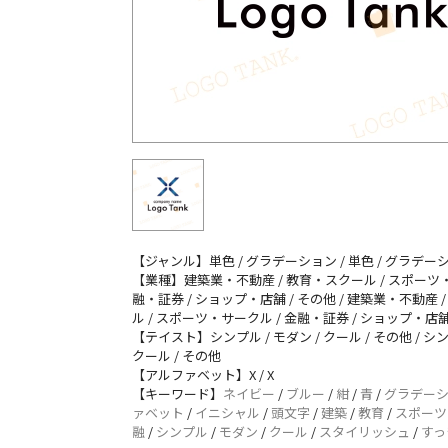
【ジャンル】単色 / グラデーション / 単色 / グラデー
【業種】建築業・不動産 / 教育・スクール / スポーツ・
融・証券 / ショップ・店舗 / その他 / 建築業・不動産 
ル / スポーツ・サークル / 金融・証券 / ショップ・店舗
【テイスト】シンプル / モダン / クール / その他 / シン
クール / その他
【アルファベット】X / X
【キーワード】
ネイビー
/
ブルー
/
紺
/
青
/
グラデー
ァベット
/
イニシャル
/
頭文字
/
建築
/
教育
/
スポーツ
融
/
シンプル
/
モダン
/
クール
/
スタイリッシュ
/
すっ