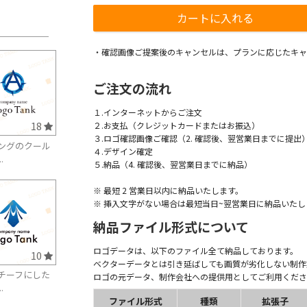
・確認画像ご提案後のキャンセルは、プランに応じたキャ
ご注文の流れ
１.インターネットからご注文
18
２.お支払（クレジットカードまたはお振込）
３.ロゴ確認画像ご確認（2. 確認後、翌営業日までに提出
ングのクール
４.デザイン確定
.
５.納品（4. 確認後、翌営業日までに納品）
※ 最短 2 営業日以内に納品いたします。
※ 挿入文字がない場合は最短当日~翌営業日に納品いたし
納品ファイル形式について
ロゴデータは、以下のファイル全て納品しております。
10
ベクターデータとは引き延ばしても画質が劣化しない制作
チーフにした
ロゴの元データ、制作会社への提供用としてご利用くださ
.
ファイル形式
種類
拡張子