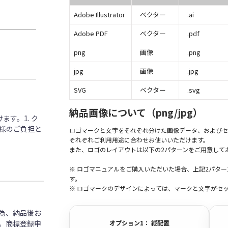
Adobe Illustrator
ベクター
.ai
Adobe PDF
ベクター
.pdf
png
画像
.png
jpg
画像
.jpg
SVG
ベクター
.svg
納品画像について（png/jpg）
す。1. ク
客様のご負担と
ロゴマークと文字をそれぞれ分けた画像データ、およびセ
それぞれご利用用途に合わせお使いいただけます。
また、ロゴのレイアウトは以下の2パターンをご用意して
※ ロゴマニュアルをご購入いただいた場合、上記2パタ
す。
※ ロゴマークのデザインによっては、マークと文字がセ
為、納品後お
。商標登録申
オプション1： 縦配置