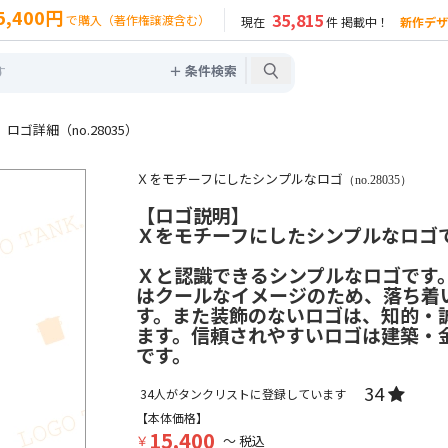
5,400円
35,815
で購入（著作権譲渡含む）
現在
件 掲載中！
新作デザ
＋ 条件検索
ゴ詳細（no.28035）
Ｘをモチーフにしたシンプルなロゴ
（no.28035）
【ロゴ説明】
Ｘをモチーフにしたシンプルなロゴ
Ｘと認識できるシンプルなロゴです
はクールなイメージのため、落ち着
す。また装飾のないロゴは、知的・
ます。信頼されやすいロゴは建築・
です。
34
34
人がタンクリストに登録しています
【本体価格】
15,400
￥
～ 税込