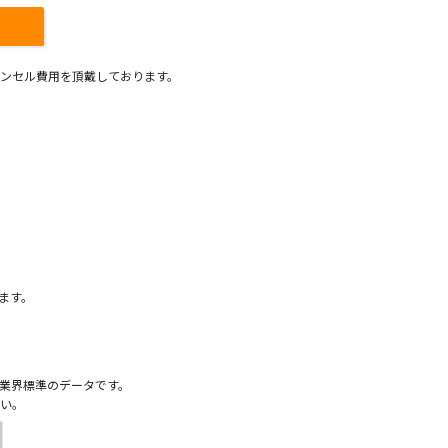
ンセル費用を頂戴しております。
）
ます。
業界標準のデータです。
い。