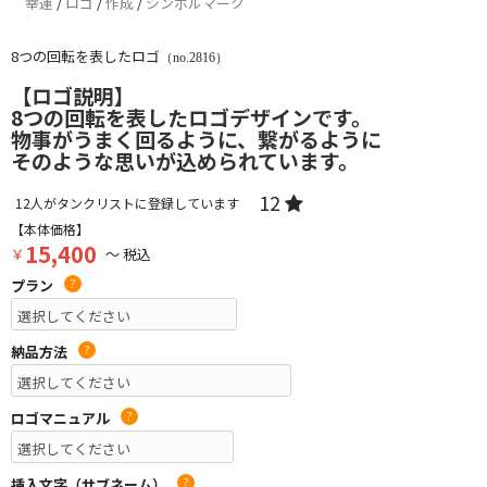
幸運
/
ロゴ
/
作成
/
シンボルマーク
8つの回転を表したロゴ
（no.2816）
【ロゴ説明】
8つの回転を表したロゴデザインです。
物事がうまく回るように、繋がるように
そのような思いが込められています。
12
12
人がタンクリストに登録しています
【本体価格】
15,400
￥
～ 税込
プラン
?
納品方法
?
ロゴマニュアル
?
挿入文字（サブネーム）
?