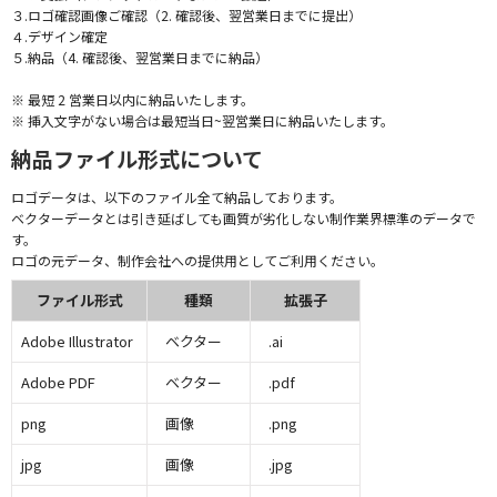
３.ロゴ確認画像ご確認（2. 確認後、翌営業日までに提出）
４.デザイン確定
５.納品（4. 確認後、翌営業日までに納品）
※ 最短 2 営業日以内に納品いたします。
※ 挿入文字がない場合は最短当日~翌営業日に納品いたします。
納品ファイル形式について
ロゴデータは、以下のファイル全て納品しております。
ベクターデータとは引き延ばしても画質が劣化しない制作業界標準のデータで
す。
ロゴの元データ、制作会社への提供用としてご利用ください。
ファイル形式
種類
拡張子
Adobe Illustrator
ベクター
.ai
Adobe PDF
ベクター
.pdf
png
画像
.png
jpg
画像
.jpg