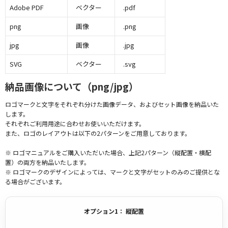
Adobe PDF
ベクター
.pdf
png
画像
.png
jpg
画像
.jpg
SVG
ベクター
.svg
納品画像について（png/jpg）
ロゴマークと文字をそれぞれ分けた画像データ、およびセット画像を納品いた
します。
それぞれご利用用途に合わせお使いいただけます。
また、ロゴのレイアウトは以下の2パターンをご用意しております。
※ ロゴマニュアルをご購入いただいた場合、上記2パターン（縦配置・横配
置）の両方を納品いたします。
※ ロゴマークのデザインによっては、マークと文字がセットのみのご提供とな
る場合がございます。
オプション1： 縦配置