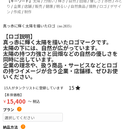
【キーワード】
太陽
/
力強い
/
輝き
/
自然
/
田畑
/
優しさ
/
赤色
/
みど
り
/
企業
/
店舗
/
販売
/
健康
/
明るい
/
自然食品
/
情熱
/
ロゴ
/
デザイ
ン
/
作成
/
制作
真っ赤に輝く太陽を描いたロゴ
（no.2835）
【ロゴ説明】
真っ赤に輝く太陽を描いたロゴマークです。
太陽の下には、自然が広がっています。
太陽の持つ力強さと田畑などの自然の優しさを
同時に出しています。
企業の理念や、扱う商品・サービスなどとロゴ
の持つイメージが合う企業・店舗様、ぜひお使
いください。
15
15
人がタンクリストに登録しています
【本体価格】
15,400
￥
～ 税込
プラン
?
納品方法
?