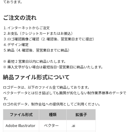
ております。
ご注文の流れ
１.インターネットからご注文
２.お支払（クレジットカードまたはお振込）
３.ロゴ確認画像ご確認（2. 確認後、翌営業日までに提出）
４.デザイン確定
５.納品（4. 確認後、翌営業日までに納品）
※ 最短 2 営業日以内に納品いたします。
※ 挿入文字がない場合は最短当日~翌営業日に納品いたします。
納品ファイル形式について
ロゴデータは、以下のファイル全て納品しております。
ベクターデータとは引き延ばしても画質が劣化しない制作業界標準のデータで
す。
ロゴの元データ、制作会社への提供用としてご利用ください。
ファイル形式
種類
拡張子
Adobe Illustrator
ベクター
.ai