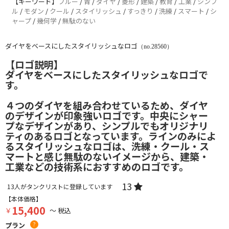
【キーワード】
ブルー
/
青
/
ダイヤ
/
菱形
/
建築
/
教育
/
工業
/
シンプ
ル
/
モダン
/
クール
/
スタイリッシュ
/
すっきり
/
洗練
/
スマート
/
シ
ャープ
/
幾何学
/
無駄のない
ダイヤをベースにしたスタイリッシュなロゴ
（no.28560）
【ロゴ説明】
ダイヤをベースにしたスタイリッシュなロゴで
す。
４つのダイヤを組み合わせているため、ダイヤ
のデザインが印象強いロゴです。中央にシャー
プなデザインがあり、シンプルでもオリジナリ
ティのあるロゴとなっています。ラインのみによ
るスタイリッシュなロゴは、洗練・クール・ス
マートと感じ無駄のないイメージから、建築・
工業などの技術系におすすめのロゴです。
13
13
人がタンクリストに登録しています
【本体価格】
15,400
￥
～ 税込
プラン
?