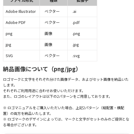
ファイル形式
種類
拡張子
Adobe Illustrator
ベクター
.ai
Adobe PDF
ベクター
.pdf
png
画像
.png
jpg
画像
.jpg
SVG
ベクター
.svg
納品画像について（png/jpg）
ロゴマークと文字をそれぞれ分けた画像データ、およびセット画像を納品いた
します。
それぞれご利用用途に合わせお使いいただけます。
また、ロゴのレイアウトは以下の2パターンをご用意しております。
※ ロゴマニュアルをご購入いただいた場合、上記2パターン（縦配置・横配
置）の両方を納品いたします。
※ ロゴマークのデザインによっては、マークと文字がセットのみのご提供とな
る場合がございます。