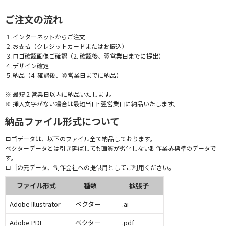
ご注文の流れ
１.インターネットからご注文
２.お支払（クレジットカードまたはお振込）
３.ロゴ確認画像ご確認（2. 確認後、翌営業日までに提出）
４.デザイン確定
５.納品（4. 確認後、翌営業日までに納品）
※ 最短 2 営業日以内に納品いたします。
※ 挿入文字がない場合は最短当日~翌営業日に納品いたします。
納品ファイル形式について
ロゴデータは、以下のファイル全て納品しております。
ベクターデータとは引き延ばしても画質が劣化しない制作業界標準のデータで
す。
ロゴの元データ、制作会社への提供用としてご利用ください。
ファイル形式
種類
拡張子
Adobe Illustrator
ベクター
.ai
Adobe PDF
ベクター
.pdf