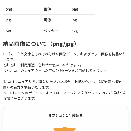
png
画像
.png
jpg
画像
.jpg
SVG
ベクター
.svg
納品画像について（png/jpg）
ロゴマークと文字をそれぞれ分けた画像データ、およびセット画像を納品いた
します。
それぞれご利用用途に合わせお使いいただけます。
また、ロゴのレイアウトは以下の2パターンをご用意しております。
※ ロゴマニュアルをご購入いただいた場合、上記2パターン（縦配置・横配
置）の両方を納品いたします。
※ ロゴマークのデザインによっては、マークと文字がセットのみのご提供とな
る場合がございます。
オプション1： 縦配置