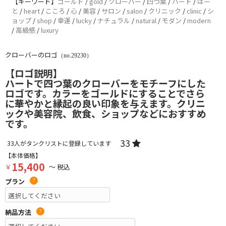
【キーワード】
ゴールド
/
gold
/
クローバー
/
四つ葉
/
ハート
/
はー
と
/
heart
/
こころ
/
心
/
美容
/
サロン
/
salon
/
クリニック
/
clinic
/
シ
ョップ
/
shop
/
幸運
/
lucky
/
ナチュラル
/
natural
/
モダン
/
modern
/
高級感
/
luxury
クローバーのロゴ
（no.29230）
【ロゴ説明】
ハートで四つ葉のクローバーをモチーフにした
ロゴです。カラーをゴールドにすることでさら
に華やかと縁起の良い印象を与えます。クリニ
ックや美容院、飲食、ショップなどにおすすめ
です。
33
33
人がタンクリストに登録しています
【本体価格】
15,400
￥
～ 税込
プラン
?
納品方法
?