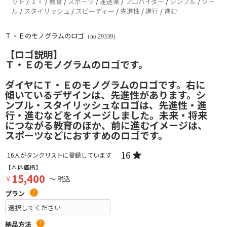
ット
/
ＩＴ
/
教育
/
スポーツ
/
運送業
/
プロバイダー
/
シンプル
/
クー
ル
/
スタイリッシュ
/
スピーディー
/
先進性
/
進行
/
進む
Ｔ・Ｅのモノグラムのロゴ
（no.29339）
【ロゴ説明】
Ｔ・Ｅのモノグラムのロゴです。
ダイヤにＴ・Ｅのモノグラムのロゴです。右に
傾いているデザインは、先進性があります。シ
ンプル・スタイリッシュなロゴは、先進性・進
行・進むなどをイメージしました。未来・将来
につながる教育のほか、前に進むイメージは、
スポーツなどにおすすめのロゴです。
16
16
人がタンクリストに登録しています
【本体価格】
15,400
￥
～ 税込
プラン
?
納品方法
?