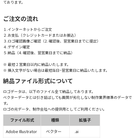
ております。
ご注文の流れ
１.インターネットからご注文
２.お支払（クレジットカードまたはお振込）
３.ロゴ確認画像ご確認（2. 確認後、翌営業日までに提出）
４.デザイン確定
５.納品（4. 確認後、翌営業日までに納品）
※ 最短 2 営業日以内に納品いたします。
※ 挿入文字がない場合は最短当日~翌営業日に納品いたします。
納品ファイル形式について
ロゴデータは、以下のファイル全て納品しております。
ベクターデータとは引き延ばしても画質が劣化しない制作業界標準のデータで
す。
ロゴの元データ、制作会社への提供用としてご利用ください。
ファイル形式
種類
拡張子
Adobe Illustrator
ベクター
.ai