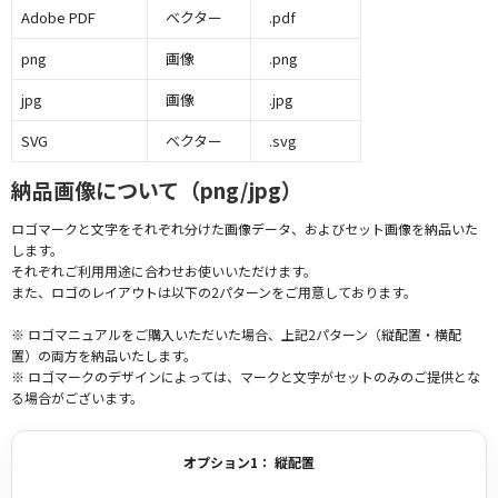
Adobe PDF
ベクター
.pdf
png
画像
.png
jpg
画像
.jpg
SVG
ベクター
.svg
納品画像について（png/jpg）
ロゴマークと文字をそれぞれ分けた画像データ、およびセット画像を納品いた
します。
それぞれご利用用途に合わせお使いいただけます。
また、ロゴのレイアウトは以下の2パターンをご用意しております。
※ ロゴマニュアルをご購入いただいた場合、上記2パターン（縦配置・横配
置）の両方を納品いたします。
※ ロゴマークのデザインによっては、マークと文字がセットのみのご提供とな
る場合がございます。
オプション1： 縦配置