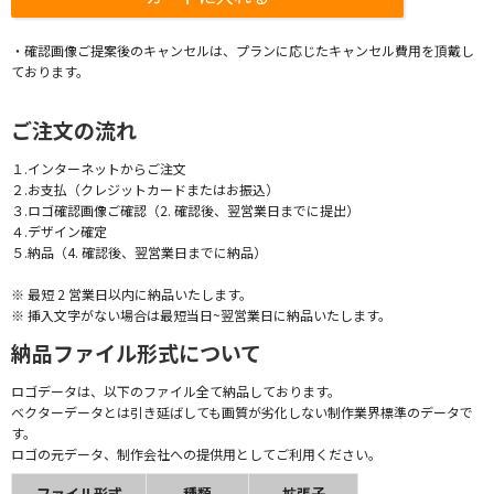
・確認画像ご提案後のキャンセルは、プランに応じたキャンセル費用を頂戴し
ております。
ご注文の流れ
１.インターネットからご注文
２.お支払（クレジットカードまたはお振込）
３.ロゴ確認画像ご確認（2. 確認後、翌営業日までに提出）
４.デザイン確定
５.納品（4. 確認後、翌営業日までに納品）
※ 最短 2 営業日以内に納品いたします。
※ 挿入文字がない場合は最短当日~翌営業日に納品いたします。
納品ファイル形式について
ロゴデータは、以下のファイル全て納品しております。
ベクターデータとは引き延ばしても画質が劣化しない制作業界標準のデータで
す。
ロゴの元データ、制作会社への提供用としてご利用ください。
ファイル形式
種類
拡張子