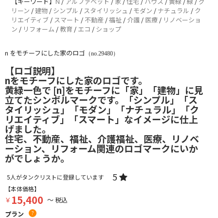
【キーワード】
N
/
アルファベット
/
家
/
住宅
/
ハウス
/
黄緑
/
緑
/
グ
リーン
/
建物
/
シンプル
/
スタイリッシュ
/
モダン
/
ナチュラル
/
ク
リエイティブ
/
スマート
/
不動産
/
福祉
/
介護
/
医療
/
リノベーショ
ン
/
リフォーム
/
教育
/
エコ
/
ショップ
n をモチーフにした家のロゴ
（no.29480）
【ロゴ説明】
nをモチーフにした家のロゴです。
黄緑一色で [n]をモチーフに「家」「建物」に見
立てたシンボルマークです。「シンプル」「ス
タイリッシュ」「モダン」「ナチュラル」「ク
リエイティブ」「スマート」なイメージに仕上
げました。
住宅、不動産、福祉、介護福祉、医療、リノベ
ーション、リフォーム関連のロゴマークにいか
がでしょうか。
5
5
人がタンクリストに登録しています
【本体価格】
15,400
￥
～ 税込
プラン
?