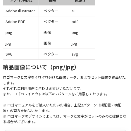
Adobe Illustrator
ベクター
.ai
Adobe PDF
ベクター
.pdf
png
画像
.png
jpg
画像
.jpg
SVG
ベクター
.svg
納品画像について（png/jpg）
ロゴマークと文字をそれぞれ分けた画像データ、およびセット画像を納品いた
します。
それぞれご利用用途に合わせお使いいただけます。
また、ロゴのレイアウトは以下の2パターンをご用意しております。
※ ロゴマニュアルをご購入いただいた場合、上記2パターン（縦配置・横配
置）の両方を納品いたします。
※ ロゴマークのデザインによっては、マークと文字がセットのみのご提供とな
る場合がございます。