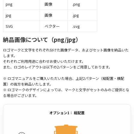
png
画像
.png
jpg
画像
.jpg
SVG
ベクター
.svg
納品画像について（png/jpg）
ロゴマークと文字をそれぞれ分けた画像データ、およびセット画像を納品いた
します。
それぞれご利用用途に合わせお使いいただけます。
また、ロゴのレイアウトは以下の2パターンをご用意しております。
※ ロゴマニュアルをご購入いただいた場合、上記2パターン（縦配置・横配
置）の両方を納品いたします。
※ ロゴマークのデザインによっては、マークと文字がセットのみのご提供とな
る場合がございます。
オプション1： 縦配置