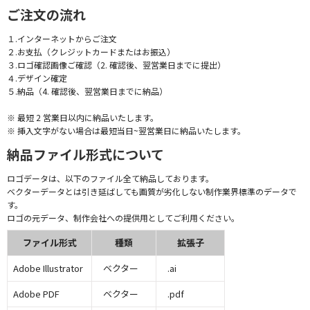
ご注文の流れ
１.インターネットからご注文
２.お支払（クレジットカードまたはお振込）
３.ロゴ確認画像ご確認（2. 確認後、翌営業日までに提出）
４.デザイン確定
５.納品（4. 確認後、翌営業日までに納品）
※ 最短 2 営業日以内に納品いたします。
※ 挿入文字がない場合は最短当日~翌営業日に納品いたします。
納品ファイル形式について
ロゴデータは、以下のファイル全て納品しております。
ベクターデータとは引き延ばしても画質が劣化しない制作業界標準のデータで
す。
ロゴの元データ、制作会社への提供用としてご利用ください。
ファイル形式
種類
拡張子
Adobe Illustrator
ベクター
.ai
Adobe PDF
ベクター
.pdf