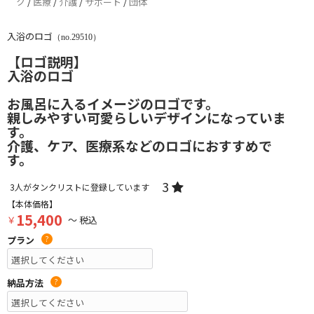
ク
/
医療
/
介護
/
サポート
/
団体
入浴のロゴ
（no.29510）
【ロゴ説明】
入浴のロゴ
お風呂に入るイメージのロゴです。
親しみやすい可愛らしいデザインになっていま
す。
介護、ケア、医療系などのロゴにおすすめで
す。
3
3
人がタンクリストに登録しています
【本体価格】
15,400
￥
～ 税込
プラン
?
納品方法
?