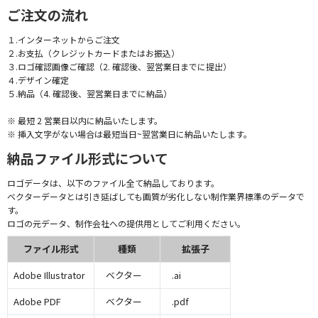
ご注文の流れ
１.インターネットからご注文
２.お支払（クレジットカードまたはお振込）
３.ロゴ確認画像ご確認（2. 確認後、翌営業日までに提出）
４.デザイン確定
５.納品（4. 確認後、翌営業日までに納品）
※ 最短 2 営業日以内に納品いたします。
※ 挿入文字がない場合は最短当日~翌営業日に納品いたします。
納品ファイル形式について
ロゴデータは、以下のファイル全て納品しております。
ベクターデータとは引き延ばしても画質が劣化しない制作業界標準のデータで
す。
ロゴの元データ、制作会社への提供用としてご利用ください。
ファイル形式
種類
拡張子
Adobe Illustrator
ベクター
.ai
Adobe PDF
ベクター
.pdf