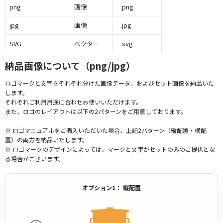
png
画像
.png
jpg
画像
.jpg
SVG
ベクター
.svg
納品画像について（png/jpg）
ロゴマークと文字をそれぞれ分けた画像データ、およびセット画像を納品いた
します。
それぞれご利用用途に合わせお使いいただけます。
また、ロゴのレイアウトは以下の2パターンをご用意しております。
※ ロゴマニュアルをご購入いただいた場合、上記2パターン（縦配置・横配
置）の両方を納品いたします。
※ ロゴマークのデザインによっては、マークと文字がセットのみのご提供とな
る場合がございます。
オプション1： 縦配置