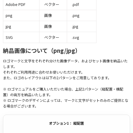
Adobe PDF
ベクター
.pdf
png
画像
.png
jpg
画像
.jpg
SVG
ベクター
.svg
納品画像について（png/jpg）
ロゴマークと文字をそれぞれ分けた画像データ、およびセット画像を納品いた
します。
それぞれご利用用途に合わせお使いいただけます。
また、ロゴのレイアウトは以下の2パターンをご用意しております。
※ ロゴマニュアルをご購入いただいた場合、上記2パターン（縦配置・横配
置）の両方を納品いたします。
※ ロゴマークのデザインによっては、マークと文字がセットのみのご提供とな
る場合がございます。
オプション1： 縦配置