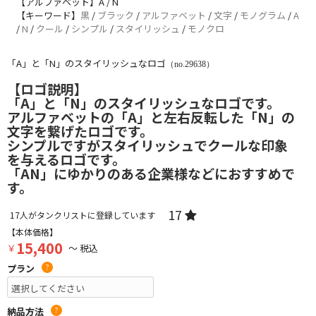
【アルファベット】A / N
【キーワード】
黒
/
ブラック
/
アルファベット
/
文字
/
モノグラム
/
A
/
N
/
クール
/
シンプル
/
スタイリッシュ
/
モノクロ
「A」と「N」のスタイリッシュなロゴ
（no.29638）
【ロゴ説明】
「A」と「N」のスタイリッシュなロゴです。
アルファベットの「A」と左右反転した「N」の
文字を繋げたロゴです。
シンプルですがスタイリッシュでクールな印象
を与えるロゴです。
「AN」にゆかりのある企業様などにおすすめで
す。
17
17
人がタンクリストに登録しています
【本体価格】
15,400
￥
～ 税込
プラン
?
納品方法
?