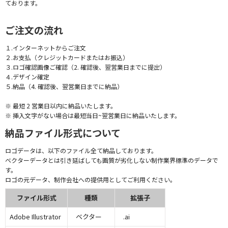
ております。
ご注文の流れ
１.インターネットからご注文
２.お支払（クレジットカードまたはお振込）
３.ロゴ確認画像ご確認（2. 確認後、翌営業日までに提出）
４.デザイン確定
５.納品（4. 確認後、翌営業日までに納品）
※ 最短 2 営業日以内に納品いたします。
※ 挿入文字がない場合は最短当日~翌営業日に納品いたします。
納品ファイル形式について
ロゴデータは、以下のファイル全て納品しております。
ベクターデータとは引き延ばしても画質が劣化しない制作業界標準のデータで
す。
ロゴの元データ、制作会社への提供用としてご利用ください。
ファイル形式
種類
拡張子
Adobe Illustrator
ベクター
.ai