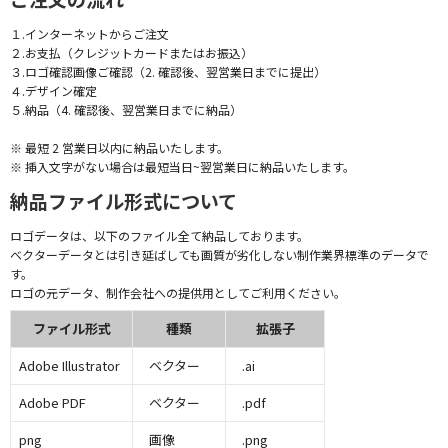
１.インターネットからご注文
２.お支払（クレジットカードまたはお振込）
３.ロゴ確認画像ご確認（2. 確認後、翌営業日までに提出）
４.デザイン確定
５.納品（4. 確認後、翌営業日までに納品）
※ 最短 2 営業日以内に納品いたします。
※ 挿入文字がない場合は最短当日~翌営業日に納品いたします。
納品ファイル形式について
ロゴデータは、以下のファイル全て納品しております。
ベクターデータとは引き延ばしても画質が劣化しない制作業界標準のデータで
す。
ロゴの元データ、制作会社への提供用としてご利用ください。
ファイル形式
種類
拡張子
Adobe Illustrator
ベクター
.ai
Adobe PDF
ベクター
.pdf
png
画像
.png