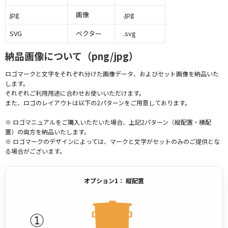
jpg
画像
.jpg
SVG
ベクター
.svg
納品画像について（png/jpg）
ロゴマークと文字をそれぞれ分けた画像データ、およびセット画像を納品いた
します。
それぞれご利用用途に合わせお使いいただけます。
また、ロゴのレイアウトは以下の2パターンをご用意しております。
※ ロゴマニュアルをご購入いただいた場合、上記2パターン（縦配置・横配
置）の両方を納品いたします。
※ ロゴマークのデザインによっては、マークと文字がセットのみのご提供とな
る場合がございます。
オプション1： 縦配置