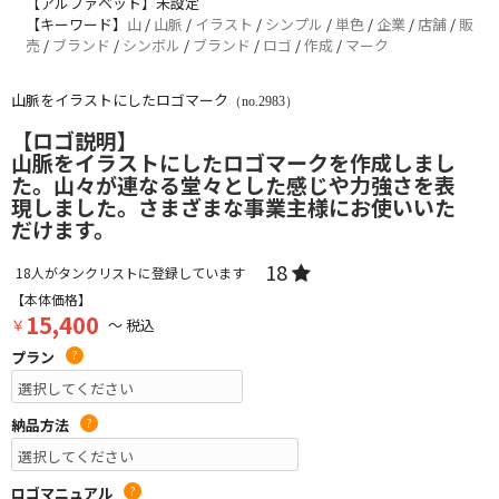
【アルファベット】未設定
【キーワード】
山
/
山脈
/
イラスト
/
シンプル
/
単色
/
企業
/
店舗
/
販
売
/
ブランド
/
シンボル
/
ブランド
/
ロゴ
/
作成
/
マーク
山脈をイラストにしたロゴマーク
（no.2983）
【ロゴ説明】
山脈をイラストにしたロゴマークを作成しまし
た。山々が連なる堂々とした感じや力強さを表
現しました。さまざまな事業主様にお使いいた
だけます。
18
18
人がタンクリストに登録しています
【本体価格】
15,400
￥
～ 税込
プラン
?
納品方法
?
ロゴマニュアル
?