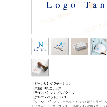
【ジャンル】グラデーション
【業種】IT関連 / 士業
【テイスト】シンプル / クール
【アルファベット】J / N
【キーワード】
アルファベット
/
J
/
N
/
青
/
グラデー
ル
/
クール
/
士業
/
コンサル
/
保険
/
IT
/
WEB
/
ネット