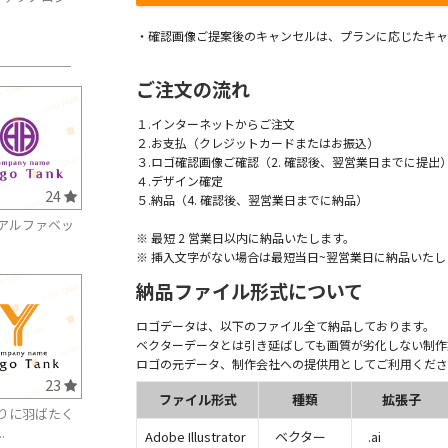
・確認画像ご提案後のキャンセルは、プランに応じたキャ
ご注文の流れ
１.インターネットからご注文
２.お支払（クレジットカードまたはお振込）
３.ロゴ確認画像ご確認（2. 確認後、翌営業日までに提出
４.デザイン確定
24
５.納品（4. 確認後、翌営業日までに納品）
アルファベッ
※ 最短 2 営業日以内に納品いたします。
.
※ 挿入文字がない場合は最短当日~翌営業日に納品いたし
納品ファイル形式について
ロゴデータは、以下のファイル全て納品しております。
ベクターデータとは引き延ばしても画質が劣化しない制作
ロゴの元データ、制作会社への提供用としてご利用くださ
23
ファイル形式
種類
拡張子
りに羽ばたく
.
Adobe Illustrator
ベクター
.ai