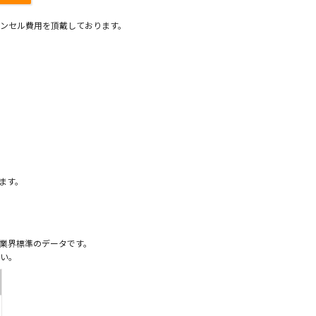
ンセル費用を頂戴しております。
）
ます。
業界標準のデータです。
い。