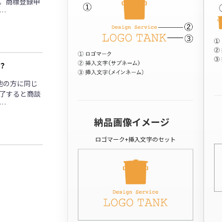
。商標登録申
…
？
他の方に同じ
了すると商談
…
納品画像イメージ
ロゴマーク+挿入文字のセット