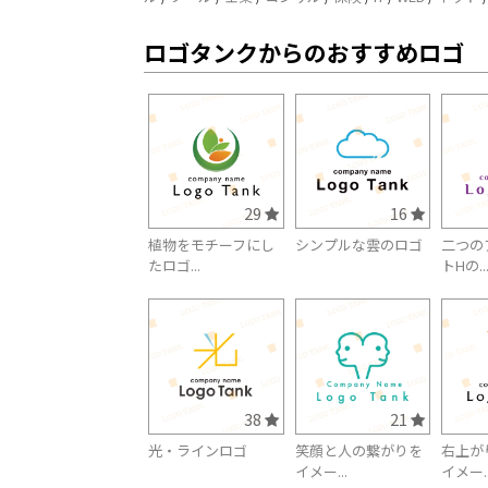
ロゴタンクからのおすすめロゴ
29
16
植物をモチーフにし
シンプルな雲のロゴ
二つの
たロゴ...
トHの..
38
21
光・ラインロゴ
笑顔と人の繋がりを
右上が
イメー...
イメー..