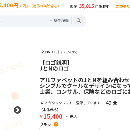
5,400円
35,815
で購入（著作権譲渡含む）
現在
件 掲載中！
新作デザ
＋ 条件検索
JとNのロゴ
（no.29895）
【ロゴ説明】
JとNのロゴ
アルファベットのJとNを組み合わ
シンプルでクールなデザインになっ
士業、コンサル、保険などのロゴに
49
49
人がタンクリストに登録しています
【本体価格】
15,400
￥
～ 税込
プラン
?