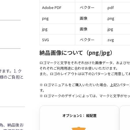
Adobe PDF
ベクター
.pdf
png
画像
.png
jpg
画像
.jpg
SVG
ベクター
.svg
納品画像について（png/jpg）
ロゴマークと文字をそれぞれ分けた画像データ、およびセ
それぞれご利用用途に合わせお使いいただけます。
す。1. ク
また、ロゴのレイアウトは以下の2パターンをご用意して
客様のご負担と
※ ロゴマニュアルをご購入いただいた場合、上記2パタ
す。
※ ロゴマークのデザインによっては、マークと文字がセ
オプション1： 縦配置
為、納品後お