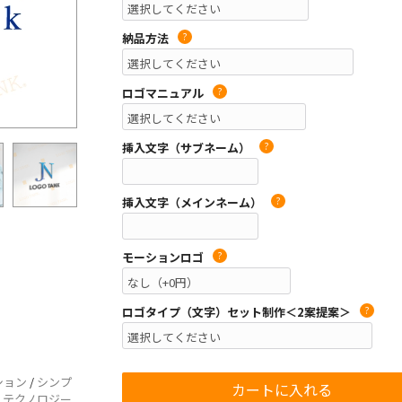
納品方法
?
ロゴマニュアル
?
挿入文字（サブネーム）
?
挿入文字（メインネーム）
?
モーションロゴ
?
ロゴタイプ（文字）セット制作＜2案提案＞
?
ション
/
シンプ
/
テクノロジー