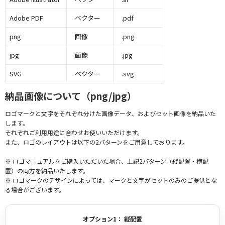
Adobe PDF
ベクター
.pdf
png
画像
.png
jpg
画像
.jpg
SVG
ベクター
.svg
納品画像について（png/jpg）
ロゴマークと文字をそれぞれ分けた画像データ、およびセット画像を納品いた
します。
それぞれご利用用途に合わせお使いいただけます。
また、ロゴのレイアウトは以下の2パターンをご用意しております。
※ ロゴマニュアルをご購入いただいた場合、上記2パターン（縦配置・横配
置）の両方を納品いたします。
※ ロゴマークのデザインによっては、マークと文字がセットのみのご提供とな
る場合がございます。
オプション1： 縦配置