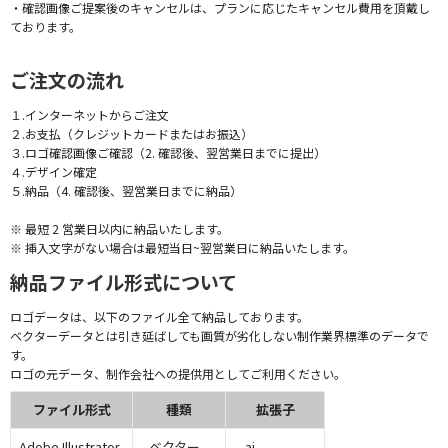
・確認画像ご提案後のキャンセルは、プランに応じたキャンセル費用を頂戴し
ております。
ご注文の流れ
１.インターネットからご注文
２.お支払（クレジットカードまたはお振込）
３.ロゴ確認画像ご確認（2. 確認後、翌営業日までに提出）
４.デザイン確定
５.納品（4. 確認後、翌営業日までに納品）
※ 最短 2 営業日以内に納品いたします。
※ 挿入文字がない場合は最短当日~翌営業日に納品いたします。
納品ファイル形式について
ロゴデータは、以下のファイル全て納品しております。
ベクターデータとは引き延ばしても画質が劣化しない制作業界標準のデータで
す。
ロゴの元データ、制作会社への提供用としてご利用ください。
ファイル形式
種類
拡張子
Adobe Illustrator
ベクター
.ai