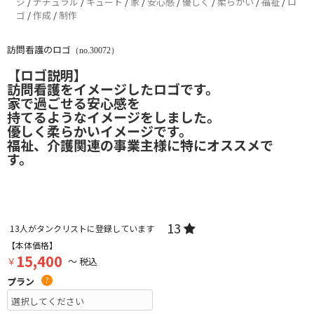
ジ
/
ナチュラル
/
キュート
/
家
/
安心感
/
優しく
/
柔らかい
/
福祉
/
ロ
ゴ
/
作成
/
制作
訪問看護のロゴ
（no.30072）
【ロゴ説明】
訪問看護をイメージしたロゴです。
家で過ごせる安心感を
持てるようなイメージをしました。
優しく柔らかいイメージです。
福祉、介護関連の事業主様に特にオススメで
す。
13
13
人がタンクリストに登録しています
【本体価格】
15,400
￥
～ 税込
プラン
?