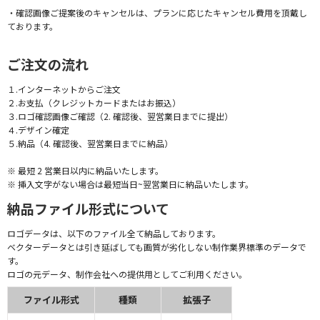
・確認画像ご提案後のキャンセルは、プランに応じたキャンセル費用を頂戴し
ております。
ご注文の流れ
１.インターネットからご注文
２.お支払（クレジットカードまたはお振込）
３.ロゴ確認画像ご確認（2. 確認後、翌営業日までに提出）
４.デザイン確定
５.納品（4. 確認後、翌営業日までに納品）
※ 最短 2 営業日以内に納品いたします。
※ 挿入文字がない場合は最短当日~翌営業日に納品いたします。
納品ファイル形式について
ロゴデータは、以下のファイル全て納品しております。
ベクターデータとは引き延ばしても画質が劣化しない制作業界標準のデータで
す。
ロゴの元データ、制作会社への提供用としてご利用ください。
ファイル形式
種類
拡張子