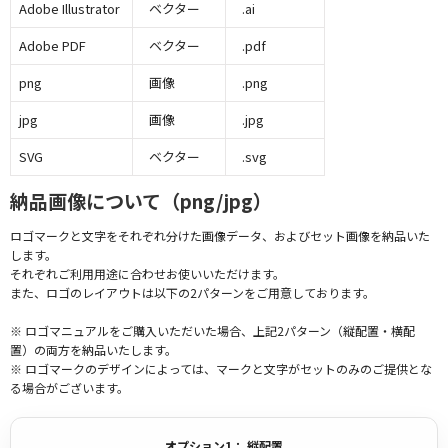
Adobe Illustrator
ベクター
.ai
Adobe PDF
ベクター
.pdf
png
画像
.png
jpg
画像
.jpg
SVG
ベクター
.svg
納品画像について（png/jpg）
ロゴマークと文字をそれぞれ分けた画像データ、およびセット画像を納品いた
します。
それぞれご利用用途に合わせお使いいただけます。
また、ロゴのレイアウトは以下の2パターンをご用意しております。
※ ロゴマニュアルをご購入いただいた場合、上記2パターン（縦配置・横配
置）の両方を納品いたします。
※ ロゴマークのデザインによっては、マークと文字がセットのみのご提供とな
る場合がございます。
オプション1： 縦配置