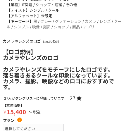
【業種】IT関連 / ショップ・店舗 / その他
【テイスト】シンプル / クール
【アルファベット】未設定
【キーワード】
黒
/
グレー
/
グラデーション
/
カメラ
/
レンズ
/
クー
ル
/
シンプル
/
映像
/
撮影
/
ショップ
/
商品
/
アプリ
カメラやレンズのロゴ
（no.30453）
【ロゴ説明】
カメラやレンズのロゴ
カメラやレンズをモチーフにしたロゴです。
落ち着きあるクールな印象になっています。
カメラ、撮影、映像などのロゴにおすすめで
す。
27
27
人がタンクリストに登録しています
【本体価格】
15,400
￥
～ 税込
プラン
?